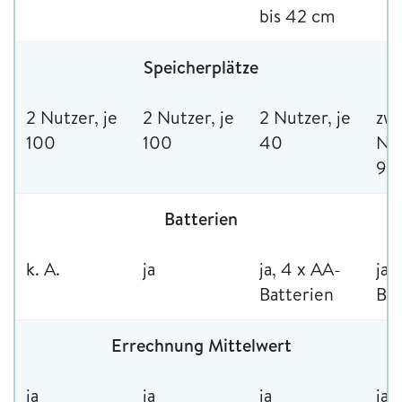
bis 42 cm
Speicherplätze
2 Nutzer, je
2 Nutzer, je
2 Nutzer, je
zwe
100
100
40
Nut
9
Batterien
k. A.
ja
ja, 4 x AA-
ja,
Batterien
Bat
Errechnung Mittelwert
ja
ja
ja
ja