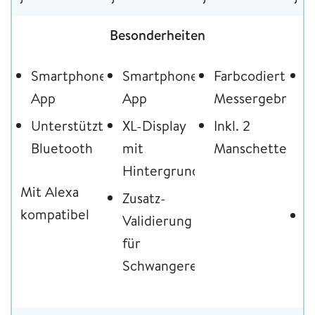
Besonderheiten
Smartphone
Smartphone
Farbcodierte
B
App
App
Messergebnisse
d
o
Unterstützt
XL-Display
Inkl. 2
A
Bluetooth
mit
Manschetten
F
Hintergrundbeleuchtung
d
Mit Alexa
Zusatz-
kompatibel
G
Validierung
a
für
D
Schwangere