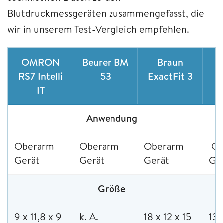
Blutdruckmessgeräten zusammengefasst, die
wir in unserem Test-Vergleich empfehlen.
OMRON
Beurer BM
Braun
M
RS7 Intelli
53
ExactFit 3
IT
Anwendung
Oberarm
Oberarm
Oberarm
Ob
Gerät
Gerät
Gerät
Ge
Größe
9 x 11,8 x 9
k. A.
18 x 12 x 15
13 