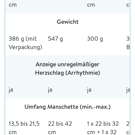
cm
cm
cm
Gewicht
386 g (mit
547 g
300 g
333
Verpackung)
Bat
Anzeige unregelmäßiger
Herzschlag (Arrhythmie)
ja
ja
ja
ja
Umfang Manschette (min.-max.)
13,5 bis 21,5
22 bis 42
1 x 22 bis 32
22 
cm
cm
cm + 1 x 32
cm