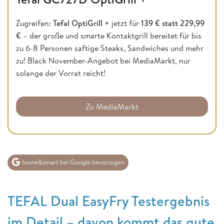
Zugreifen:
Tefal OptiGrill
+
jetzt für
139 € statt 229,99
€
– der große und smarte Kontaktgrill bereitet für bis
zu 6-8 Personen saftige Steaks, Sandwiches und mehr
zu! Black November-Angebot bei MediaMarkt, nur
solange der Vorrat reicht!
Zu MediaMarkt
home&smart bei Google bevorzugen
TEFAL Dual EasyFry Testergebnis
im Detail – davon kommt das gute