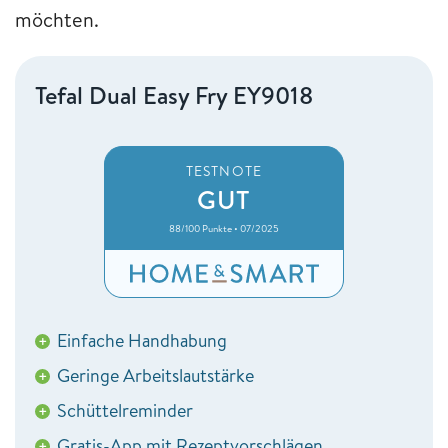
möchten.
Tefal Dual Easy Fry EY9018
TESTNOTE
GUT
88/100 Punkte • 07/2025
Einfache Handhabung
+
Geringe Arbeitslautstärke
+
Schüttelreminder
+
Gratis-App mit Rezeptvorschlägen
+