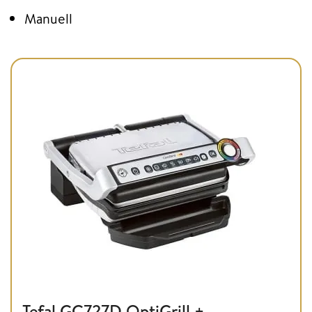
Manuell
Tefal GC727D OptiGrill +