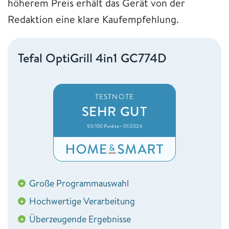
höherem Preis erhält das Gerät von der
Redaktion eine klare Kaufempfehlung.
Tefal OptiGrill 4in1 GC774D
TESTNOTE
SEHR GUT
93/100 Punkte • 01/2024
Große Programmauswahl
+
Hochwertige Verarbeitung
+
Überzeugende Ergebnisse
+