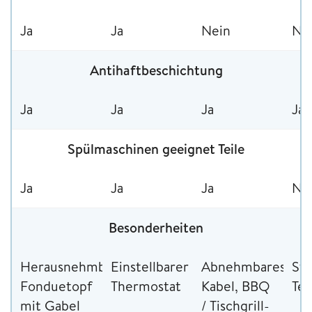
Ja
Ja
Nein
Ne
Antihaftbeschichtung
Ja
Ja
Ja
Ja
Spülmaschinen geeignet Teile
Ja
Ja
Ja
Ne
Besonderheiten
Herausnehmbarer
Einstellbarer
Abnehmbares
Stu
Fonduetopf
Thermostat
Kabel, BBQ
Te
mit Gabel
/ Tischgrill-