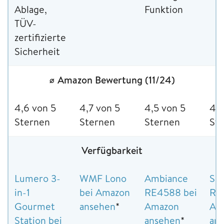
Ablage,
Funktion
TÜV-
zertifizierte
Sicherheit
⌀ Amazon Bewertung (11/24)
4,6 von 5
4,7 von 5
4,5 von 5
4,5
Sternen
Sternen
Sternen
St
Verfügbarkeit
Lumero 3-
WMF Lono
Ambiance
SE
in-1
bei Amazon
RE4588 bei
RG 
Gourmet
ansehen
*
Amazon
Am
Station bei
ansehen
*
an