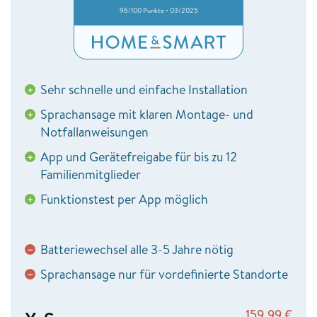
96/100 Punkte • 03/2025
Sehr schnelle und einfache Installation
+
Sprachansage mit klaren Montage- und
+
Notfallanweisungen
App und Gerätefreigabe für bis zu 12
+
Familienmitglieder
Funktionstest per App möglich
+
Batteriewechsel alle 3-5 Jahre nötig
−
Sprachansage nur für vordefinierte Standorte
−
159,99
€