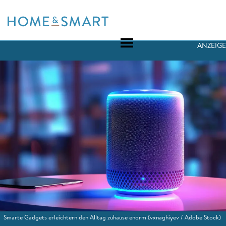
Skip
to
content
ANZEIGE
Smarte Gadgets erleichtern den Alltag zuhause enorm
(vxnaghiyev / Adobe Stock)