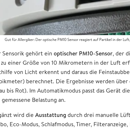
Gut für Allergiker: Der optische PM10 Sensor reagiert auf Partikel in der Lu
r Sensorik gehört ein
optischer PM10-Sensor
, der 
s zu einer Größe von 10 Mikrometern in der Luft erf
thilfe von Licht erkennt und daraus die Feinstaub
bikmeter) berechnet. Die Ergebnisse werden über ei
lau bis Rot). Im Automatikmodus passt das Gerät di
e gemessene Belastung an.
gänzt wird die
Ausstattung
durch drei manuelle Lüft
rbo, Eco-Modus, Schlafmodus, Timer, Filteranzeige,