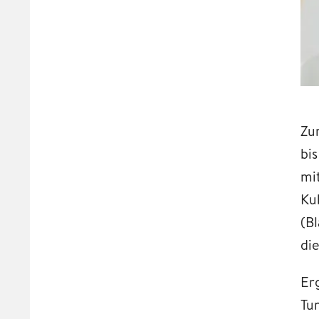
Zu
bi
mi
Ku
(B
di
Er
Tu