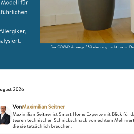
 Modell für
sführlichen
llergiker,
alysiert.
Der COWAY Airmega 350 überzeugt nicht nur im Desig
August 2026
Von
Maximilian Seitner
Maximilian Seitner ist Smart Home Experte mit Blick für da
teuren technischen Schnickschnack von echtem Mehrwert,
die sie tatsächlich brauchen.