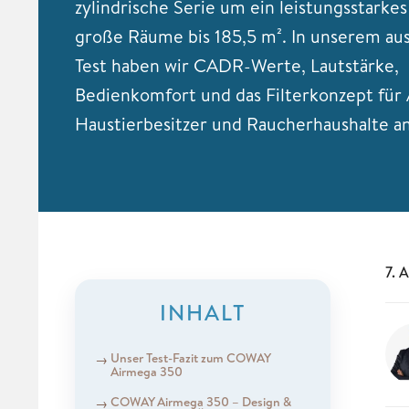
zylindrische Serie um ein leistungsstarkes
große Räume bis 185,5 m². In unserem au
Test haben wir CADR-Werte, Lautstärke,
Bedienkomfort und das Filterkonzept für A
Haustierbesitzer und Raucherhaushalte an
7. 
INHALT
Unser Test-Fazit zum COWAY
Airmega 350
COWAY Airmega 350 – Design &