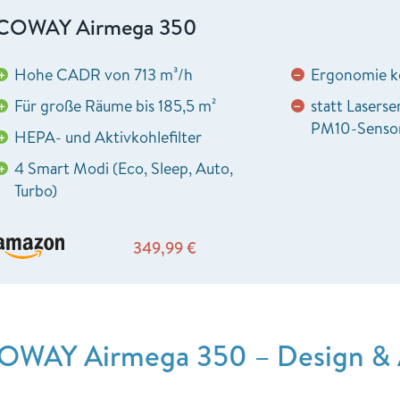
COWAY Airmega 350
Hohe CADR von 713 m³/h
Ergonomie kö
+
−
Für große Räume bis 185,5 m²
statt Laserse
+
−
PM10-Senso
HEPA- und Aktivkohlefilter
+
4 Smart Modi (Eco, Sleep, Auto,
+
Turbo)
349,99
€
OWAY Airmega 350 – Design & A