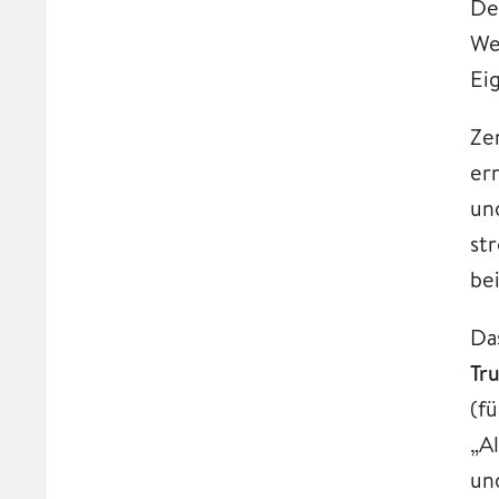
De
Wei
Ei
Zen
er
un
st
be
Da
Tr
(f
„Al
un