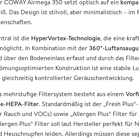
r COWAY Airmega 350 setzt optisch auf ein
kompak
ß. Das Design ist stilvoll, aber minimalistisch – im
genschaften.
tral ist die
HyperVortex-Technologie
, die eine kra
möglicht. In Kombination mit der
360°-Luftansaug
d über den Bodeneinlass erfasst und durch das Filte
römungsoptimierten Konstruktion ist eine stabile L
i gleichzeitig kontrollierter Geräuschentwicklung.
s mehrstufige Filtersystem besteht aus einem
Vorf
ue-HEPA-Filter
. Standardmäßig ist der „Fresh Plus“-
ür Rauch und VOCs) sowie „Allergen Plus“ Filter für 
lergen Plus“ Filter soll laut Hersteller perfekt für 
d Heuschnupfen leiden. Allerdings müssen diese s