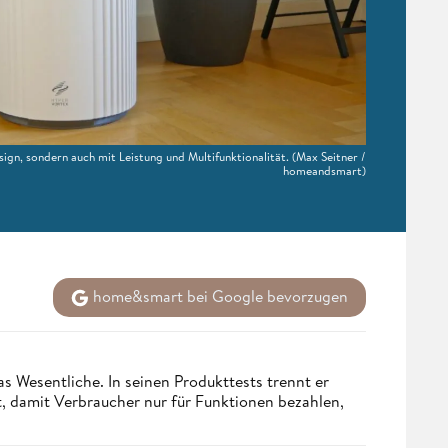
n, sondern auch mit Leistung und Multifunktionalität.
(Max Seitner /
homeandsmart)
home&smart bei Google bevorzugen
s Wesentliche. In seinen Produkttests trennt er
 damit Verbraucher nur für Funktionen bezahlen,