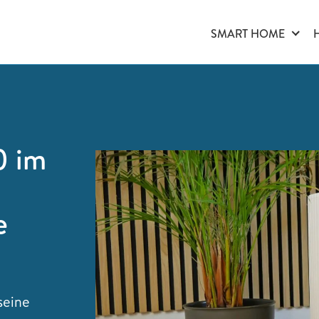
SMART HOME
0 im
e
seine