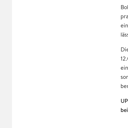
Bo
pr
ei
läs
Di
12
ei
so
be
UP
be