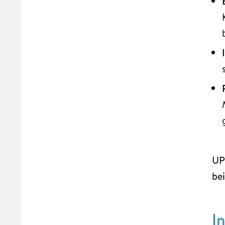
UP
be
I