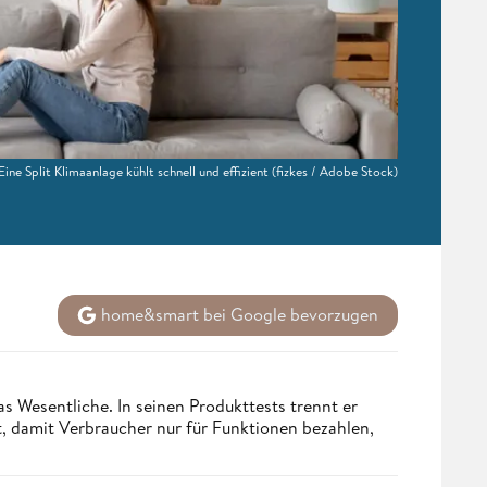
Eine Split Klimaanlage kühlt schnell und effizient
(fizkes / Adobe Stock)
home&smart bei Google bevorzugen
s Wesentliche. In seinen Produkttests trennt er
 damit Verbraucher nur für Funktionen bezahlen,