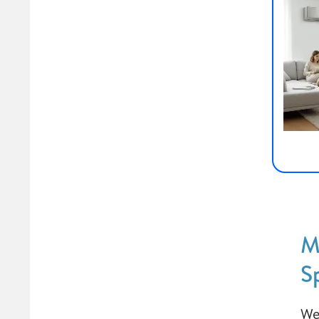
M
S
We