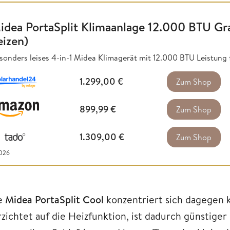
idea PortaSplit Klimaanlage 12.000 BTU Gr
eizen)
sonders leises 4-in-1 Midea Klimagerät mit 12.000 BTU Leistung
1.299,00
€
Zum Shop
899,99
€
Zum Shop
1.309,00
€
Zum Shop
2026
e
Midea PortaSplit Cool
konzentriert sich dagegen 
rzichtet auf die Heizfunktion, ist dadurch günstiger