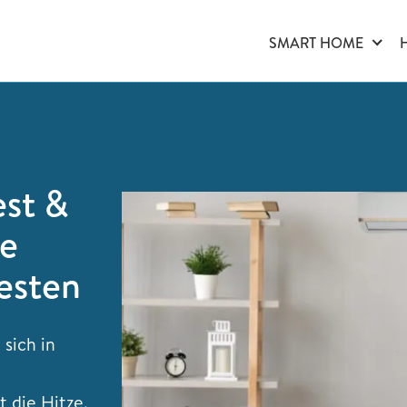
SMART HOME
est &
se
esten
sich in
 die Hitze.