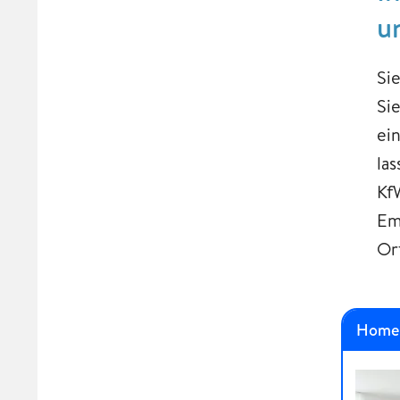
u
Si
Si
ei
la
Kf
Em
Or
Home 