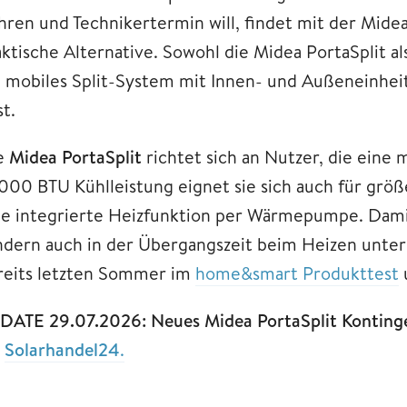
hren und Technikertermin will, findet mit der Mide
aktische Alternative. Sowohl die Midea PortaSplit al
n mobiles Split-System mit Innen- und Außeneinheit,
st.
e
Midea PortaSplit
richtet sich an Nutzer, die eine 
.000 BTU Kühlleistung eignet sie sich auch für größ
ne integrierte Heizfunktion per Wärmepumpe. Dami
ndern auch in der Übergangszeit beim Heizen unters
reits letzten Sommer im
home&smart Produkttest
DATE 29.07.2026: Neues Midea PortaSplit Kontingen
i
Solarhandel24
.