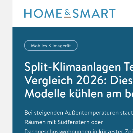
Skip
to
content
Mobiles Klimagerät
Split-Klimaanlagen T
Vergleich 2026: Die
Modelle kühlen am b
Bei steigenden Außentemperaturen staut 
Räumen mit Südfenstern oder
Dachgeschosswohnungen in kürzester Zeit