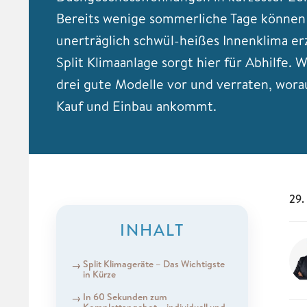
Bereits wenige sommerliche Tage können
unerträglich schwül-heißes Innenklima er
Split Klimaanlage sorgt hier für Abhilfe. W
drei gute Modelle vor und verraten, wora
Kauf und Einbau ankommt.
29.
INHALT
Split Klimageräte – Das Wichtigste
in Kürze
In 60 Sekunden zum
Komplettangebot – individuell und