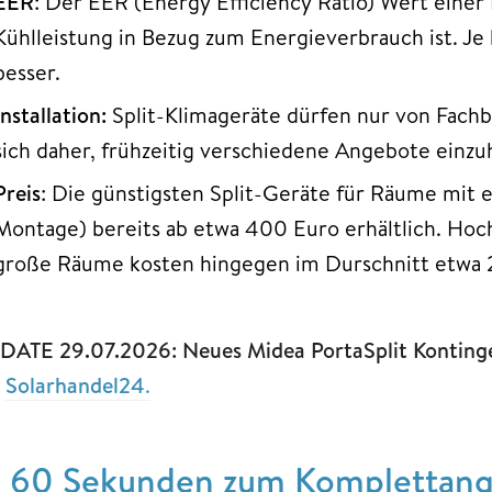
EER
: Der EER (Energy Efficiency Ratio) Wert einer 
Kühlleistung in Bezug zum Energieverbrauch ist. Je 
besser.
Installation:
Split-Klimageräte
dürfen nur von Fachb
sich daher, frühzeitig verschiedene Angebote einzu
Preis
: Die günstigsten Split-Geräte für Räume mit
Montage) bereits ab etwa 400 Euro erhältlich. Hoc
große Räume kosten hingegen im Durschnitt etwa 
DATE 29.07.2026: Neues Midea PortaSplit Kontingen
i
Solarhandel24
.
n 60 Sekunden zum Komplettange