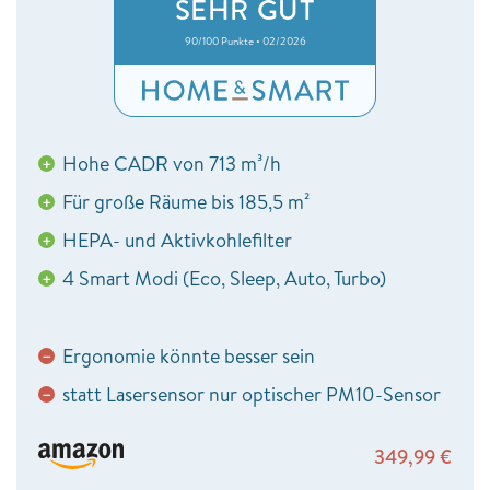
SEHR GUT
90/100 Punkte • 02/2026
Hohe CADR von 713 m³/h
+
Für große Räume bis 185,5 m²
+
HEPA- und Aktivkohlefilter
+
4 Smart Modi (Eco, Sleep, Auto, Turbo)
+
Ergonomie könnte besser sein
−
statt Lasersensor nur optischer PM10-Sensor
−
349,99
€