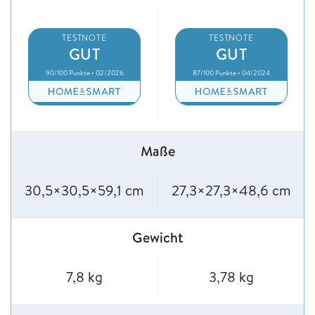
TESTNOTE
TESTNOTE
GUT
GUT
90/100 Punkte • 02/2026
87/100 Punkte • 04/2024
Maße
30,5×30,5×59,1 cm
27,3×27,3×48,6 cm
Gewicht
7,8 kg
3,78 kg