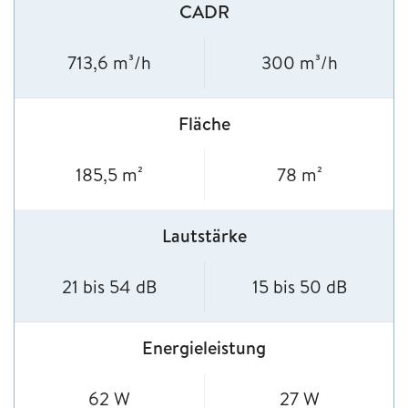
CADR
713,6 m³/h
300 m³/h
Fläche
185,5 m²
78 m²
Lautstärke
21 bis 54 dB
15 bis 50 dB
Energieleistung
62 W
27 W