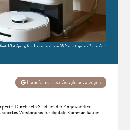
SwitchBot Spring Sale lassen sich bis zu 35 Prozent sparen
(SwitchBot)
home&smart bei Google bevorzugen
 Experte. Durch sein Studium der Angewandten
undiertes Verständnis für digitale Kommunikation