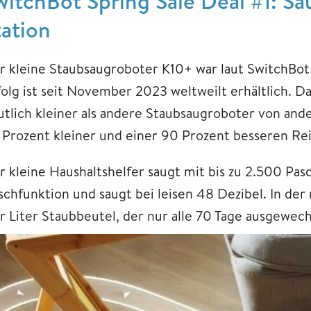
witchBot Spring Sale Deal #1: S
tation
r kleine Staubsaugroboter K10+ war laut SwitchBot 
folg ist seit November 2023 weltweilt erhältlich. D
utlich kleiner als andere Staubsaugroboter von and
 Prozent kleiner und einer 90 Prozent besseren Rei
 kleine Haushaltshelfer saugt mit bis zu 2.500 Pasc
chfunktion und saugt bei leisen 48 Dezibel. In der m
er Liter Staubbeutel, der nur alle 70 Tage ausgewe