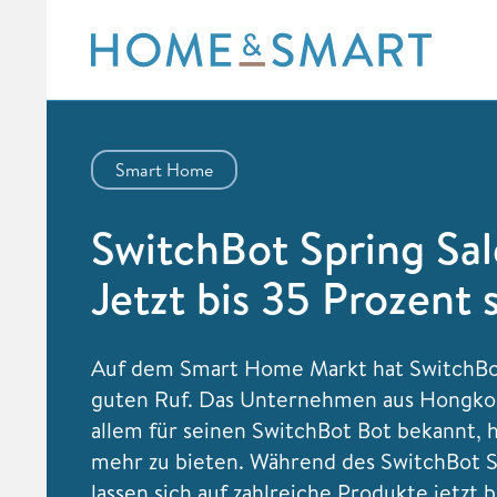
Skip
to
content
Smart Home
SwitchBot Spring Sal
Jetzt bis 35 Prozent 
Auf dem Smart Home Markt hat SwitchBo
guten Ruf. Das Unternehmen aus Hongkon
allem für seinen SwitchBot Bot bekannt, 
mehr zu bieten. Während des SwitchBot S
lassen sich auf zahlreiche Produkte jetzt b