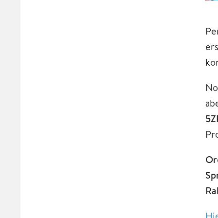
Pe
er
ko
No
ab
5Z
Pr
Or
Spr
Ra
Hi