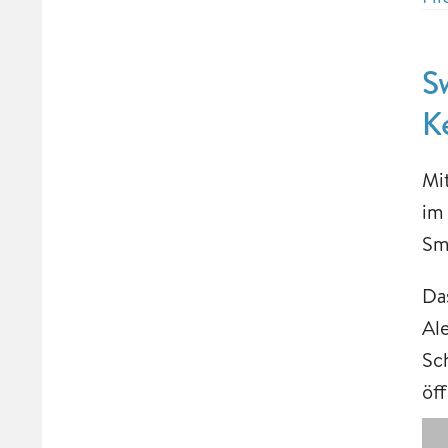
S
K
Mi
im
Sm
Da
Al
Sc
öf