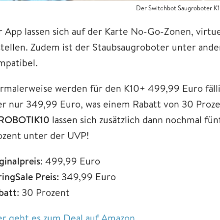
Der Switchbot Saugroboter K10
r App lassen sich auf der Karte No-Go-Zonen, virtu
stellen. Zudem ist der Staubsaugroboter unter and
mpatibel.
rmalerweise werden für den K10+ 499,99 Euro fälli
er nur 349,99 Euro, was einem Rabatt von 30 Proze
ROBOTIK10
lassen sich zusätzlich dann nochmal fün
ozent unter der UVP!
ginalpreis
: 499,99 Euro
ingSale Preis:
349,99 Euro
batt
: 30 Prozent
er geht es zum Deal auf Amazon.