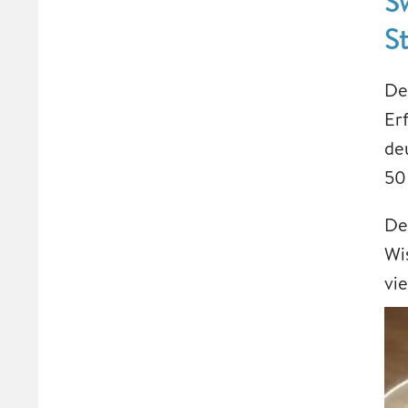
S
S
De
Er
de
50
Der
Wis
vi