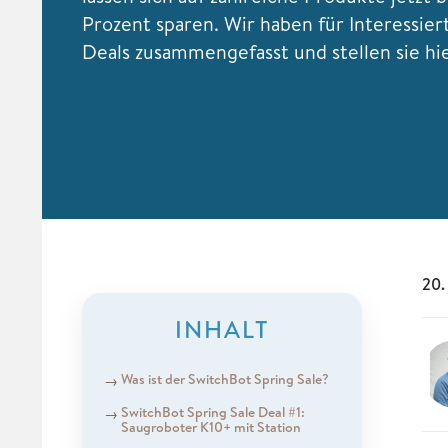
Prozent sparen. Wir haben für Interessier
Deals zusammengefasst und stellen sie hi
20.
INHALT
Was ist der SwitchBot Spring Sale?
SwitchBot Spring Sale Deal #1:
Saugroboter K10+ mit Station