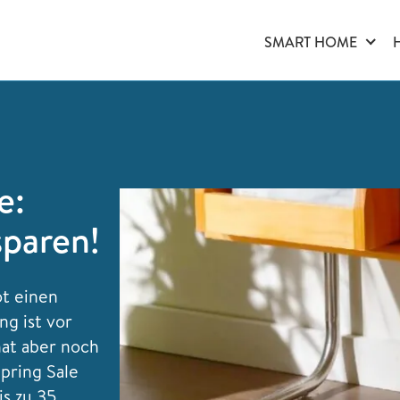
SMART HOME
e:
sparen!
t einen
g ist vor
hat aber noch
pring Sale
is zu 35