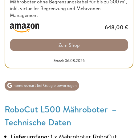
Mähroboter ohne Begrenzungskabel für bis zu 500 m²,
inkl. virtueller Begrenzung und Mehrzonen-
Management
648,00
€
Zum Shop
Stand: 06.08.2026
home&smart bei Google bevorzugen
RoboCut L500 Mähroboter –
Technische Daten
Lieferumfang:
1 x Mähroboter RoboCut