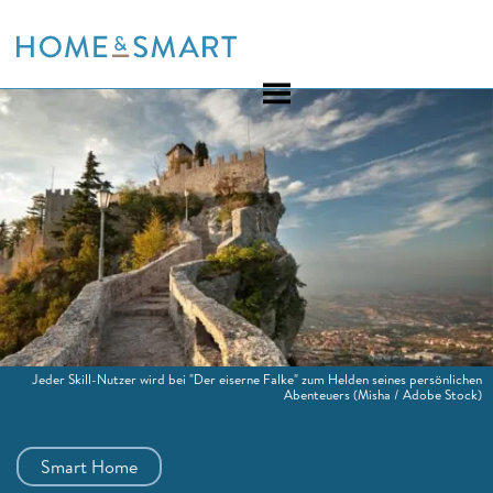
Skip
to
content
Jeder Skill-Nutzer wird bei "Der eiserne Falke" zum Helden seines persönlichen
Abenteuers
(Misha / Adobe Stock)
Smart Home