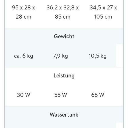
95 x 28 x
36,2 x 32,8 x
34,5 x 27 x
28 cm
85 cm
105 cm
Gewicht
ca. 6 kg
7,9 kg
10,5 kg
Leistung
30 W
55 W
65 W
Wassertank