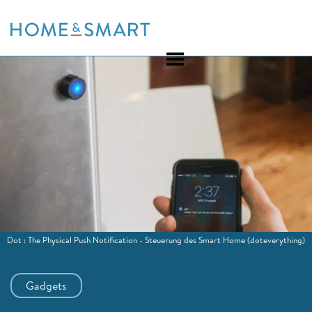
Skip
to
content
Dot : The Physical Push Notification - Steuerung des Smart Home
(doteverything)
Gadgets