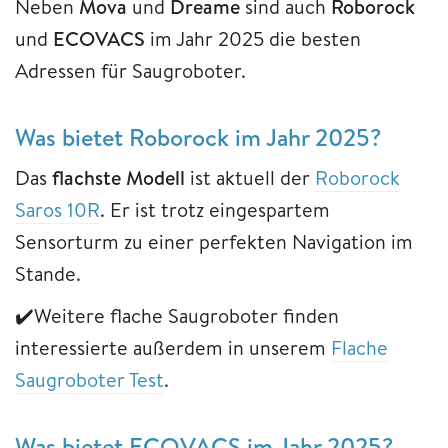
Neben
Mova
und
Dreame
sind auch
Roborock
und
ECOVACS
im Jahr 2025 die besten
Adressen für Saugroboter.
Was bietet Roborock im Jahr 2025?
Das
flachste Modell
ist aktuell der
Roborock
Saros 10R
. Er ist trotz eingespartem
Sensorturm zu einer perfekten Navigation im
Stande.
✔️Weitere flache Saugroboter finden
interessierte außerdem in unserem
Flache
Saugroboter Test
.
Was bietet ECOVACS im Jahr 2025?