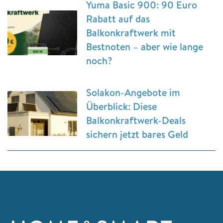
Yuma Basic 900: 90 Euro
Rabatt auf das
Balkonkraftwerk mit
Bestnoten – aber wie lange
noch?
Solakon-Angebote im
Überblick: Diese
Balkonkraftwerk-Deals
sichern jetzt bares Geld