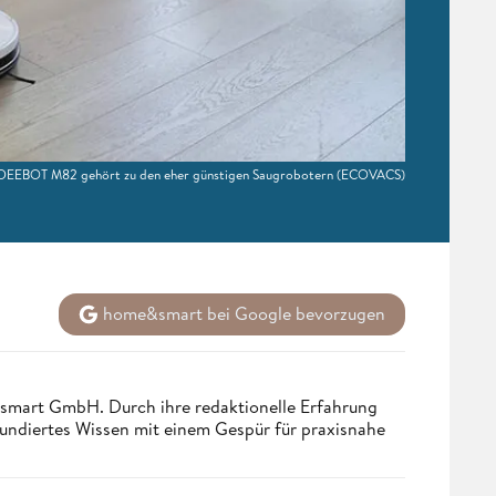
EEBOT M82 gehört zu den eher günstigen Saugrobotern
(ECOVACS)
home&smart bei Google bevorzugen
ndsmart GmbH. Durch ihre redaktionelle Erfahrung
fundiertes Wissen mit einem Gespür für praxisnahe