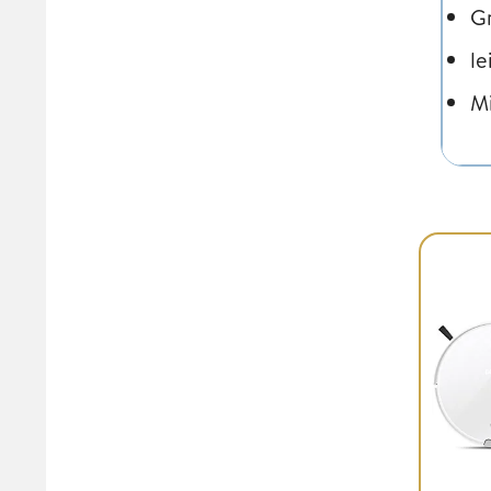
G
le
Mi