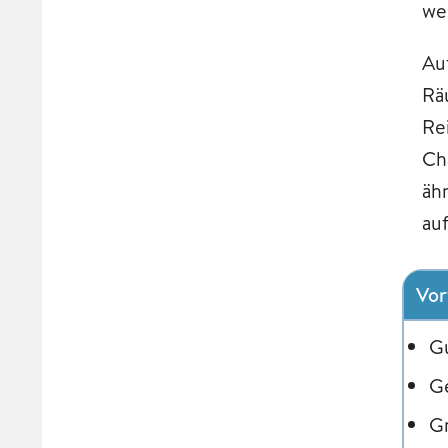
we
Au
Rä
Re
Cha
äh
au
Vo
G
G
G