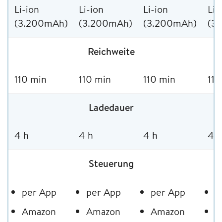
Li-ion
Li-ion
Li-ion
Li-
(3.200mAh)
(3.200mAh)
(3.200mAh)
(3
Reichweite
110 min
110 min
110 min
110
Ladedauer
4 h
4 h
4 h
4 h
Steuerung
per App
per App
per App
p
Amazon
Amazon
Amazon
A