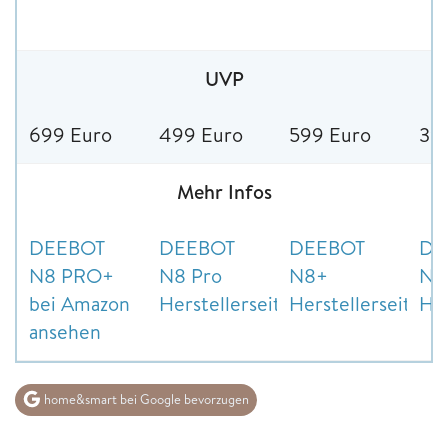
UVP
699 Euro
499 Euro
599 Euro
39
Mehr Infos
DEEBOT
DEEBOT
DEEBOT
DE
N8 PRO+
N8 Pro
N8+
N8
bei Amazon
Herstellerseite
Herstellerseite
Her
ansehen
home&smart bei Google bevorzugen