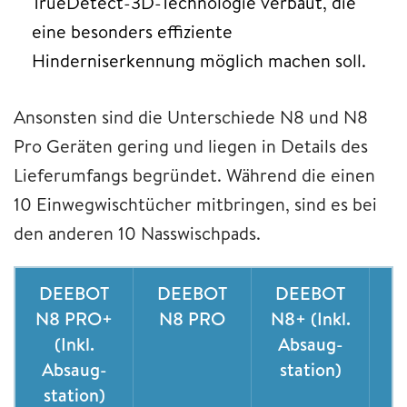
TrueDetect-3D-Technologie verbaut, die
eine besonders effiziente
Hinderniserkennung möglich machen soll.
Ansonsten sind die Unterschiede N8 und N8
Pro Geräten gering und liegen in Details des
Lieferumfangs begründet. Während die einen
10 Einwegwischtücher mitbringen, sind es bei
den anderen 10 Nasswischpads.
DEEBOT
DEEBOT
DEEBOT
D
N8 PRO+
N8 PRO
N8+ (Inkl.
(Inkl.
Absaug-
Absaug-
station)
station)