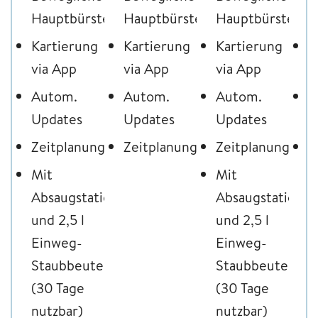
Hauptbürste
Hauptbürste
Hauptbürste
H
Kartierung
Kartierung
Kartierung
K
via App
via App
via App
v
Autom.
Autom.
Autom.
A
Updates
Updates
Updates
U
Zeitplanung
Zeitplanung
Zeitplanung
Z
Mit
Mit
Absaugstatio
Absaugstation
und 2,5 l
und 2,5 l
Einweg-
Einweg-
Staubbeutel
Staubbeutel
(30 Tage
(30 Tage
nutzbar)
nutzbar)