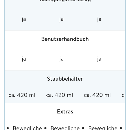
ja
ja
ja
Benutzerhandbuch
ja
ja
ja
Staubbehälter
ca. 420 ml
ca. 420 ml
ca. 420 ml
ca.
Extras
Bewegliche
Bewegliche
Bewegliche
B