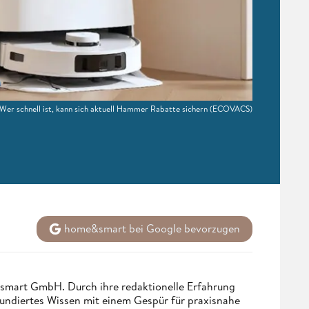
Wer schnell ist, kann sich aktuell Hammer Rabatte sichern
(ECOVACS)
home&smart bei Google bevorzugen
ndsmart GmbH. Durch ihre redaktionelle Erfahrung
fundiertes Wissen mit einem Gespür für praxisnahe