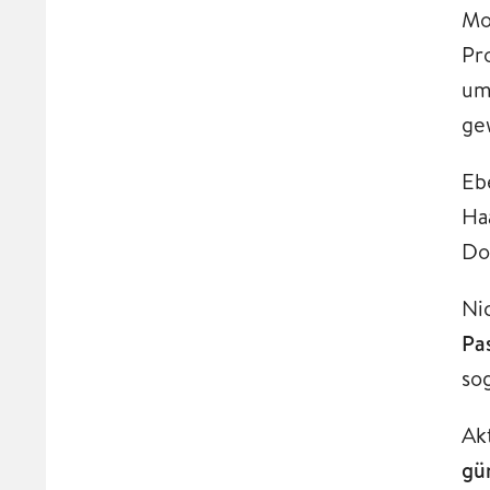
Mo
Pr
um
ge
Eb
Ha
Do
Ni
Pa
so
Ak
gü