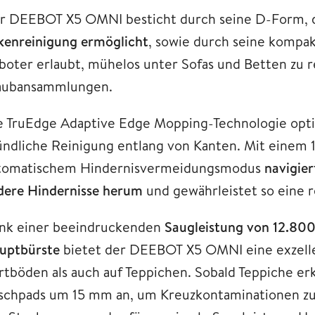
r DEEBOT X5 OMNI besticht durch seine D-Form, 
kenreinigung ermöglicht
, sowie durch seine kompa
boter erlaubt, mühelos unter Sofas und Betten zu r
aubansammlungen.
e TruEdge Adaptive Edge Mopping-Technologie optimi
ündliche Reinigung entlang von Kanten. Mit eine
tomatischem Hindernisvermeidungsmodus
navigier
dere Hindernisse herum
und gewährleistet so eine r
nk einer beeindruckenden
Saugleistung von 12.800
uptbürste
bietet der DEEBOT X5 OMNI eine exzelle
rtböden als auch auf Teppichen. Sobald Teppiche er
schpads um 15 mm an, um Kreuzkontaminationen zu 