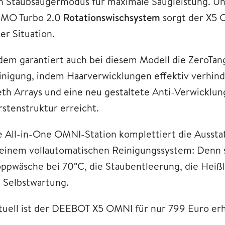
n Staubsaugermodus für maximale Saugleistung. Unt
MO Turbo 2.0
Rotationswischsystem
sorgt der X5 
er Situation.
dem garantiert auch bei diesem Modell die ZeroTan
inigung, indem Haarverwicklungen effektiv verhin
eth Arrays und eine neu gestaltete Anti-Verwicklung
rstenstruktur erreicht.
e All-in-One OMNI-Station komplettiert die Auss
 einem vollautomatischen Reinigungssystem: Denn
ppwäsche bei 70°C, die Staubentleerung, die Heißl
e Selbstwartung.
tuell ist der DEEBOT X5 OMNI für nur 799 Euro erh