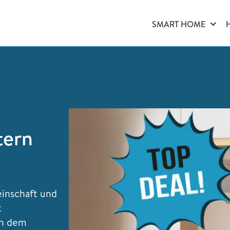
SMART HOME
ern
einschaft und
t
ch dem