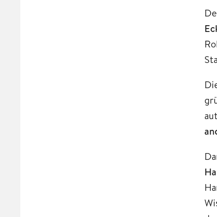
De
Ec
Ro
St
Di
gr
au
an
Da
Ha
Ha
Wi