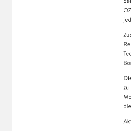
de
OZ
jed
Zu
Re
Te
Bo
Di
zu
Mo
di
Ak