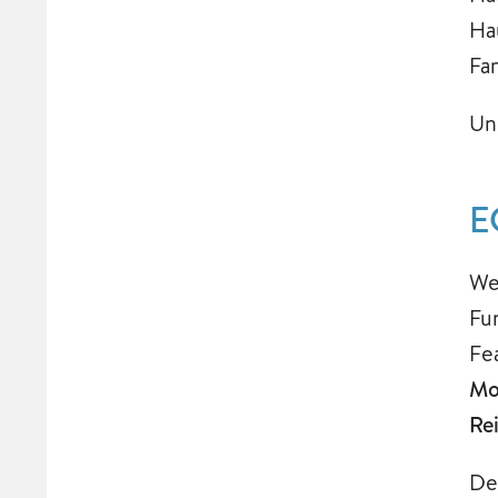
Ha
Fa
Un
E
We
Fu
Fe
Mo
Re
De