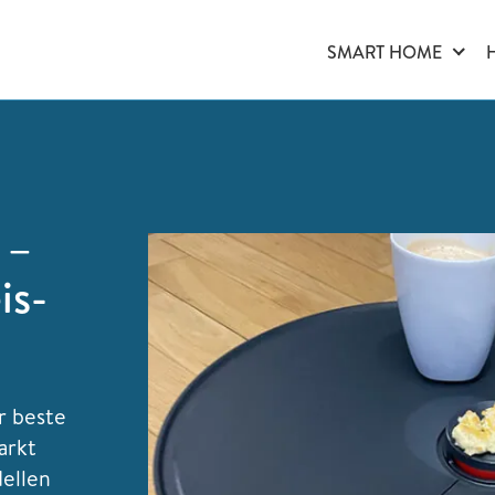
SMART HOME
 –
is-
r beste
arkt
ellen