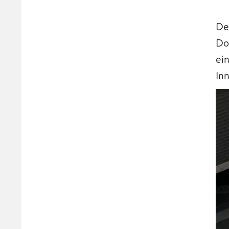
De
Do
ei
In