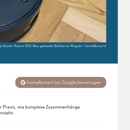
groboter Xiaomi X20 Max getestet
(Katharina Wagner / home&smart)
home&smart bei Google bevorzugen
er Praxis, wie komplexe Zusammenhänge
ersteht.