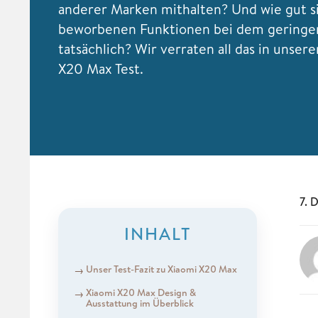
anderer Marken mithalten? Und wie gut s
beworbenen Funktionen bei dem geringen
tatsächlich? Wir verraten all das in unser
X20 Max Test.
7. 
INHALT
Unser Test-Fazit zu Xiaomi X20 Max
Xiaomi X20 Max Design &
Ausstattung im Überblick