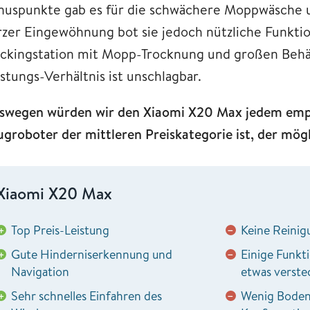
nuspunkte gab es für die schwächere Moppwäsche u
rzer Eingewöhnung bot sie jedoch nützliche Funktio
ckingstation mit Mopp-Trocknung und großen Behält
istungs-Verhältnis ist unschlagbar.
swegen würden wir den Xiaomi X20 Max jedem empf
ugroboter der mittleren Preiskategorie ist, der mögl
Xiaomi X20 Max
Top Preis-Leistung
Keine Reinig
+
−
Gute Hinderniserkennung und
Einige Funkt
+
−
Navigation
etwas verste
Sehr schnelles Einfahren des
Wenig Bodena
+
−