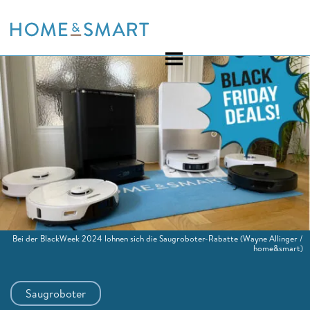
Skip
to
content
Bei der BlackWeek 2024 lohnen sich die Saugroboter-Rabatte
(Wayne Allinger /
home&smart)
Saugroboter