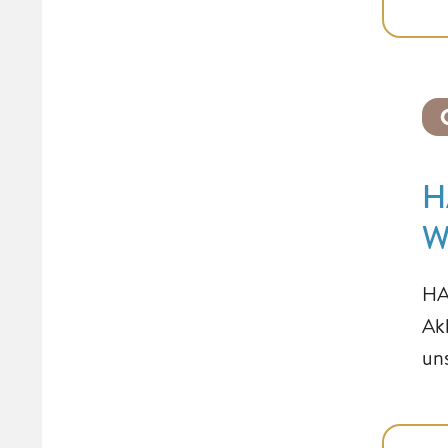
H
W
HA
Ak
un