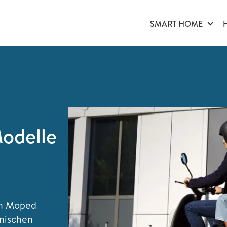
SMART HOME
Modelle
en Moped
onischen