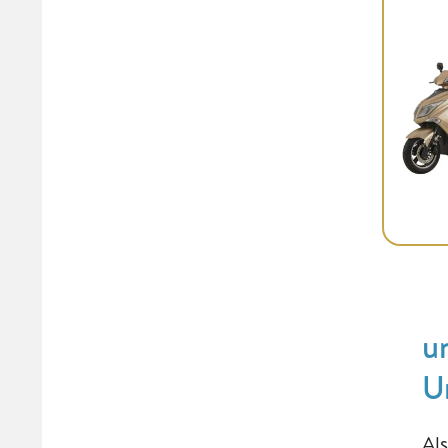
u
U
Al