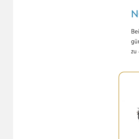
N
Be
gü
zu