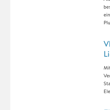
be
ei
Pl
V
L
Mi
Ve
St
El