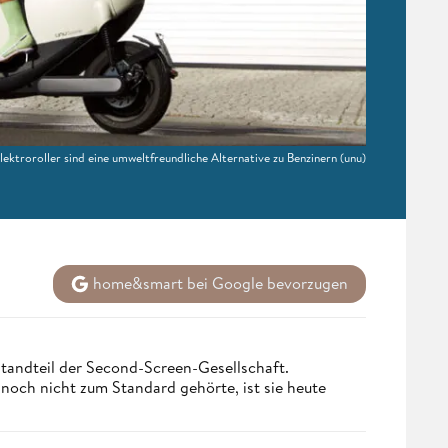
lektroroller sind eine umweltfreundliche Alternative zu Benzinern
(unu)
home&smart bei Google bevorzugen
tandteil der Second-Screen-Gesellschaft.
och nicht zum Standard gehörte, ist sie heute