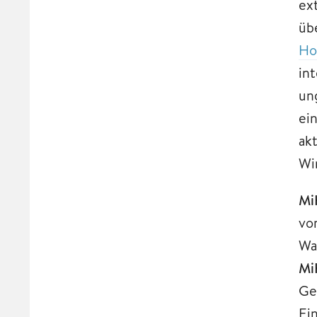
ex
üb
H
in
un
ei
ak
Wi
Mi
vo
Wa
Mi
Ge
Ei