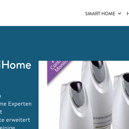
SMART HOME
MiHome
n
ome Experten
t
te erweitert
einige