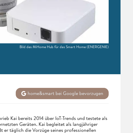
Bild des MiHome Hub für das Smart Home
(ENERGENIE)
home&smart bei Google bevorzugen
eb Kai bereits 2014 über IoT-Trends und testete als
netzten Geräten. Kai begleitet als langjähriger
 er täglich die Vorzüge seines professionellen