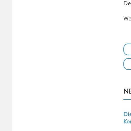
De
We
N
Di
Ko