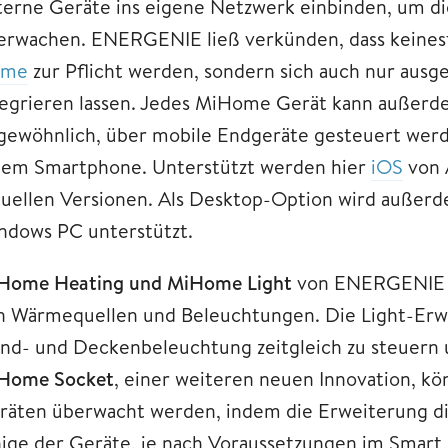
terne Geräte ins eigene Netzwerk einbinden, um di
erwachen. ENERGENIE ließ verkünden, dass keines
ome
zur Pflicht werden, sondern sich auch nur ausg
tegrieren lassen. Jedes MiHome Gerät kann außerd
gewöhnlich, über mobile Endgeräte gesteuert werde
nem Smartphone. Unterstützt werden hier
iOS
von 
tuellen Versionen. Als Desktop-Option wird außer
ndows PC unterstützt.
Home Heating und MiHome Light
von ENERGENIE d
n Wärmequellen und Beleuchtungen. Die Light-Erweit
nd- und Deckenbeleuchtung zeitgleich zu steuern 
Home Socket
, einer weiteren neuen Innovation, kö
räten überwacht werden, indem die Erweiterung dir
nige der Geräte, je nach Voraussetzungen im Smart