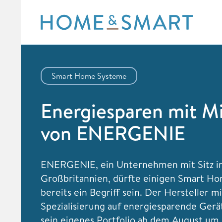
Skip
to
content
Smart Home Systeme
Energiesparen mit 
von ENERGENIE
ENERGENIE, ein Unternehmen mit Sitz i
Großbritannien, dürfte einigen Smart H
bereits ein Begriff sein. Der Hersteller mi
Spezialisierung auf energiesparende Gerä
sein eigenes Portfolio ab dem August um 