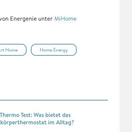
 von Energenie unter
MiHome
rt Home
Home Energy
Thermo Test: Was bietet das
zkörperthermostat im Alltag?