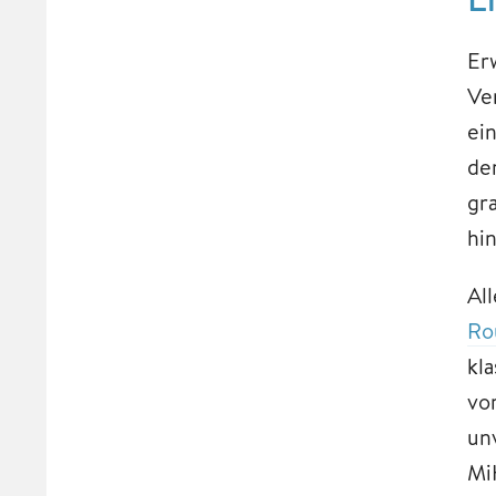
Er
Ve
ei
de
gra
hi
Al
Ro
kl
vo
un
Mi