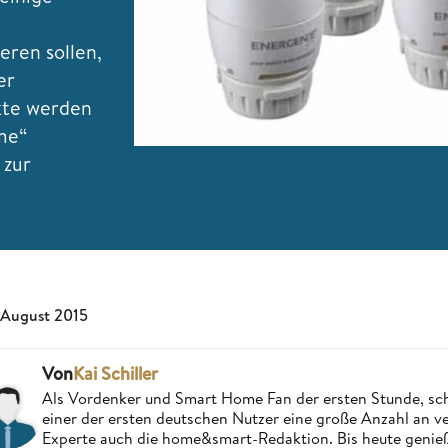
e
eren sollen,
er
kte werden
me“
 zur
 August 2015
Von
Kai Schiller
Als Vordenker und Smart Home Fan der ersten Stunde, schri
einer der ersten deutschen Nutzer eine große Anzahl an ver
Experte auch die home&smart-Redaktion. Bis heute genießt