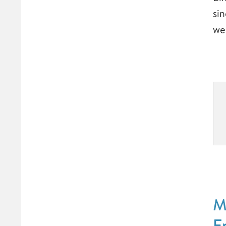
si
we
M
E