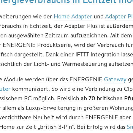
weiterungen wie der
Home Adapter
und
Adapter Pl
rbrauchs in Echtzeit, der Adapter Plus ist außerde
nen ausgewählten Zeitraum aufzuzeichnen. Mit dem
r ENERGENIE Produktserie, wird der Verbrauch für
fisch dargestellt. Dank einer IFTTT Integration las
nsichtlich der Licht- und Wärmesteuerung aufsetzen
le Module werden über das ENERGENIE
Gateway
ge
uter
kommuniziert. So wird eine Verbindung zu Clo
assischem PC möglich. Preislich
ab 70 britischen Pf
r allem als Luxus-Erweiterung in größeren Wohnung
verzichtbare Neuheit wird durch ENERGENIE aber ni
Home zur Zeit „british 3-Pin“. Bei Erfolg wird das
S