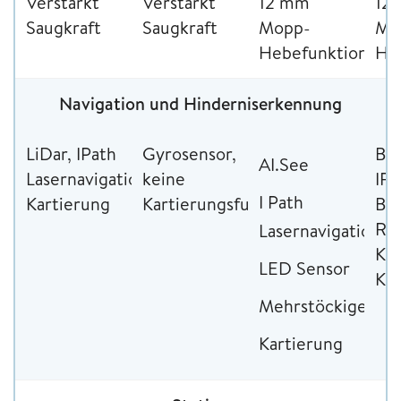
Verstärkt
Verstärkt
12 mm
12
Saugkraft
Saugkraft
Mopp-
Mo
Hebefunktion
He
Navigation und Hinderniserkennung
LiDar, IPath
Gyrosensor,
Bin
AI.See
Lasernavigation,
keine
IR-
I Path
Kartierung
Kartierungsfunktion
Bil
RG
Lasernavigation
Ka
LED Sensor
Kar
Mehrstöckige
Kartierung