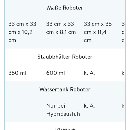
Maße Roboter
33 cm x 33
33 cm x 33
33 cm x 35
33 
cm x 10,2
cm x 8,1 cm
cm x 11,4
cm 
cm
cm
cm
Staubbhälter Roboter
350 ml
600 ml
k. A.
k. 
Wassertank Roboter
Nur bei
k. A.
k. 
Hybridausführung*