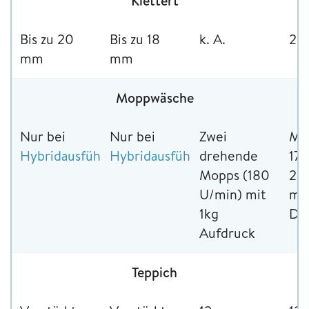
Klettert
Bis zu 20
Bis zu 18
k. A.
20
mm
mm
Moppwäsche
Nur bei
Nur bei
Zwei
Mo
Hybridausführung
Hybridausführung
*
drehende
*
170
Mopps (180
28 
U/min) mit
mit
1kg
Dr
Aufdruck
Teppich