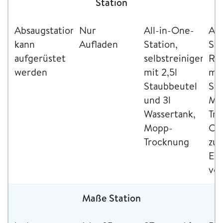
Station
Absaugstation
Nur
All-in-One-
All
kann
Aufladen
Station,
Sta
aufgerüstet
selbstreinigend,
Rei
werden
mit 2,5l
mit
Staubbeutel
Sta
und 3l
Mo
Wassertank,
Tro
Mopp-
Oz
Trocknung
zur
Eli
vo
Maße Station