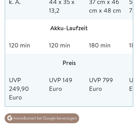
k. A.
44 x 35 x
37 cm x 46
51,
13,2
cm x 48 cm
73,
Akku-Laufzeit
120 min
120 min
180 min
18
Preis
UVP
UVP 149
UVP 799
UV
249,90
Euro
Euro
Eu
Euro
home&smart bei Google bevorzugen