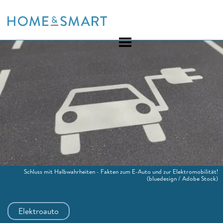
Skip
to
content
Schluss mit Halbwahrheiten - Fakten zum E-Auto und zur Elektromobilität!
(bluedesign / Adobe Stock)
Elektroauto