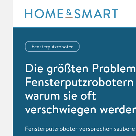
Skip
to
content
Fensterputzroboter
Die größten Problem
Fensterputzrobotern
warum sie oft
verschwiegen werde
Fensterputzroboter versprechen saubere