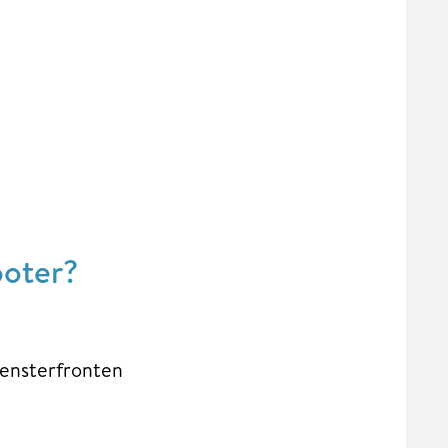
boter?
Fensterfronten