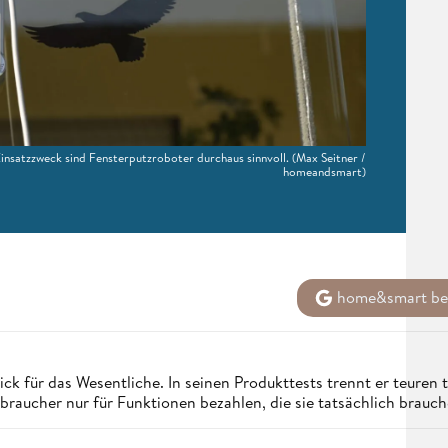
nsatzzweck sind Fensterputzroboter durchaus sinnvoll.
(Max Seitner /
homeandsmart)
home&smart bei
ck für das Wesentliche. In seinen Produkttests trennt er teuren
aucher nur für Funktionen bezahlen, die sie tatsächlich brauch