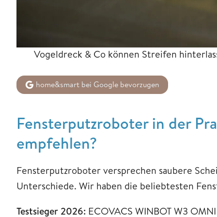
Vogeldreck & Co können Streifen hinterlas
home&smart bei Google bevorzugen
Fensterputzroboter in der Pr
empfehlen?
Fensterputzroboter versprechen saubere Scheib
Unterschiede. Wir haben die beliebtesten Fen
Testsieger 2026:
ECOVACS WINBOT W3 OMNI