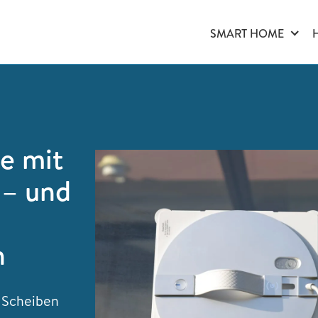
SMART HOME
e mit
 – und
n
 Scheiben