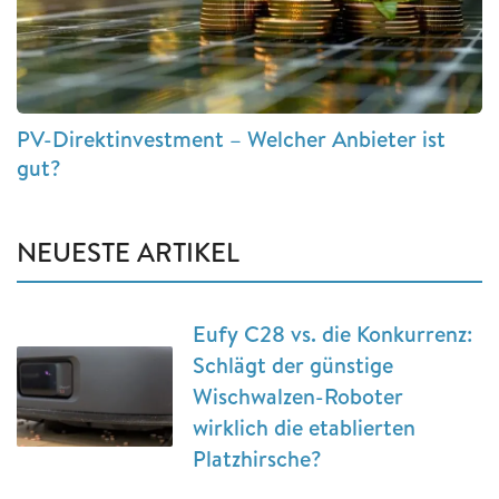
PV-Direktinvestment – Welcher Anbieter ist
gut?
NEUESTE ARTIKEL
Eufy C28 vs. die Konkurrenz:
Schlägt der günstige
Wischwalzen-Roboter
wirklich die etablierten
Platzhirsche?