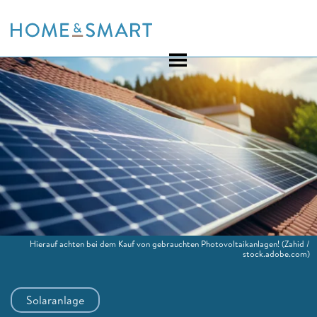
Skip
to
content
Hierauf achten bei dem Kauf von gebrauchten Photovoltaikanlagen!
(Zahid /
stock.adobe.com)
Solaranlage