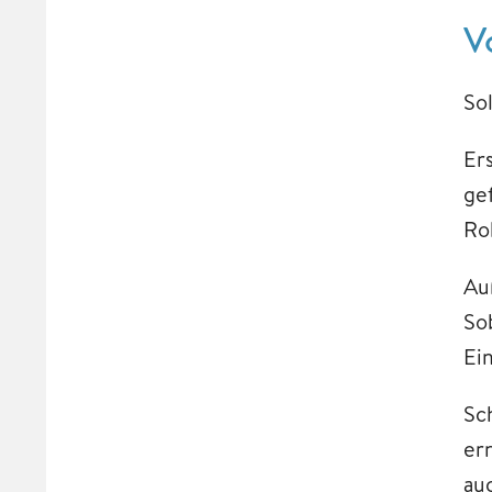
V
So
Ers
ge
Ro
Au
Sob
Ei
Sc
er
au