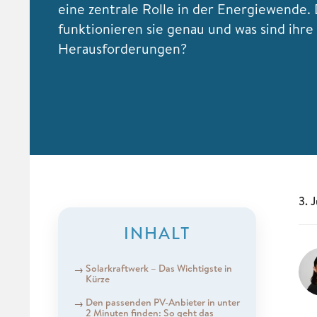
eine zentrale Rolle in der Energiewende.
funktionieren sie genau und was sind ihre
Herausforderungen?
3. 
INHALT
Solarkraftwerk – Das Wichtigste in
Kürze
Den passenden PV-Anbieter in unter
2 Minuten finden: So geht das