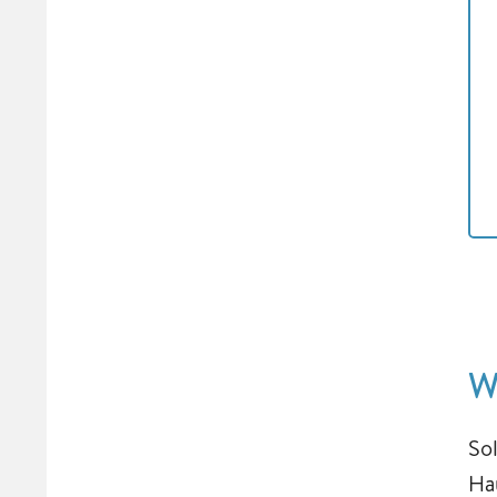
W
So
Ha