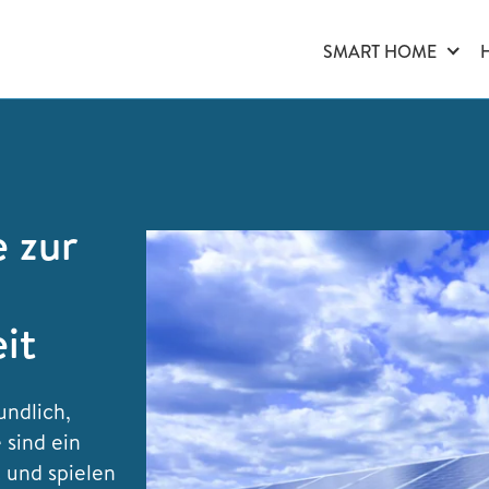
SMART HOME
 zur
it
undlich,
 sind ein
 und spielen