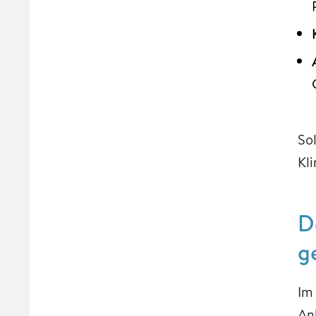
So
Kl
D
g
Im
An