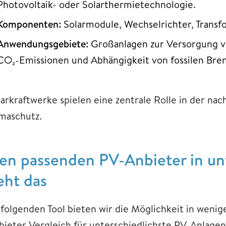
Photovoltaik- oder Solarthermietechnologie.
Komponenten:
Solarmodule, Wechselrichter, Transf
Anwendungsgebiete:
Großanlagen zur Versorgung vo
CO₂-Emissionen und Abhängigkeit von fossilen Bren
larkraftwerke spielen eine zentrale Rolle in der n
imaschutz.
en passenden PV-Anbieter in unt
eht das
 folgenden Tool bieten wir die Möglichkeit in weni
bieter Vergleich für unterschiedlichste PV-Anlage