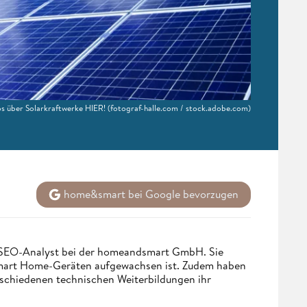
fos über Solarkraftwerke HIER!
(fotograf-halle.com / stock.adobe.com)
home&smart bei Google bevorzugen
d SEO-Analyst bei der homeandsmart GmbH. Sie
 Smart Home-Geräten aufgewachsen ist. Zudem haben
rschiedenen technischen Weiterbildungen ihr