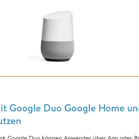
it Google Duo Google Home und
utzen
nk Google Duo können Anwender über App oder Br