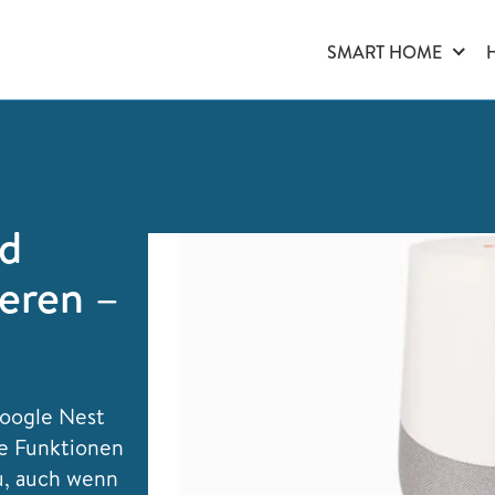
SMART HOME
d
eren –
oogle Nest
he Funktionen
u, auch wenn