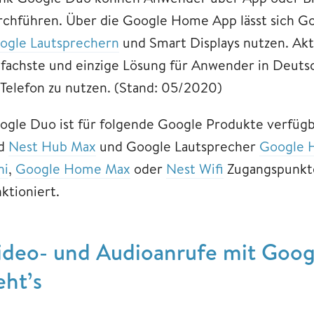
rchführen. Über die Google Home App lässt sich G
ogle Lautsprechern
und Smart Displays nutzen. Aktu
nfachste und einzige Lösung für Anwender in Deu
s Telefon zu nutzen. (Stand: 05/2020)
ogle Duo ist für folgende Google Produkte verfügb
d
Nest Hub Max
und Google Lautsprecher
Google
ni
,
Google Home Max
oder
Nest Wifi
Zugangspunkte
ktioniert.
ideo- und Audioanrufe mit Googl
eht’s