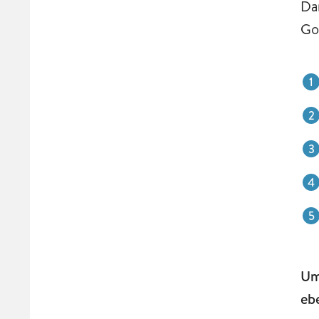
Da
Go
Um
ebe