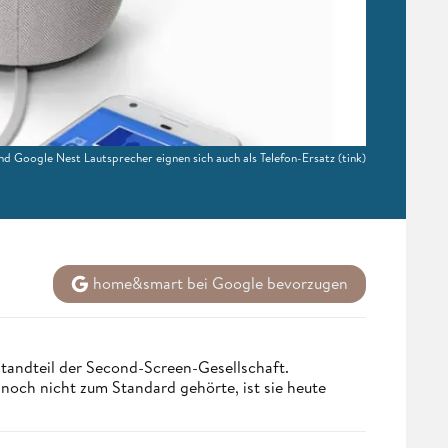
 Google Nest Lautsprecher eignen sich auch als Telefon-Ersatz
(tink)
home&smart bei Google bevorzugen
tandteil der Second-Screen-Gesellschaft.
och nicht zum Standard gehörte, ist sie heute