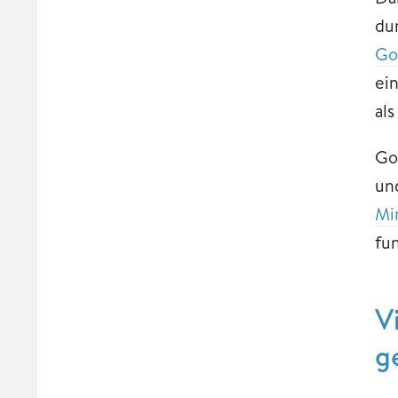
du
Go
ei
al
Go
un
Mi
fun
V
g