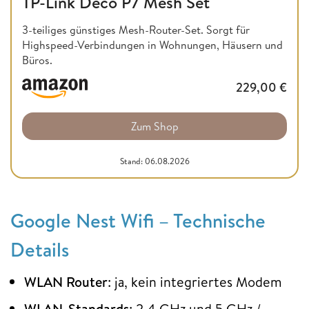
TP-Link Deco P7 Mesh Set
3-teiliges günstiges Mesh-Router-Set. Sorgt für
Highspeed-Verbindungen in Wohnungen, Häusern und
Büros.
229,00
€
Zum Shop
Stand: 06.08.2026
Google Nest Wifi – Technische
Details
WLAN Router
: ja, kein integriertes Modem
WLAN-Standards
: 2,4 GHz und 5 GHz /