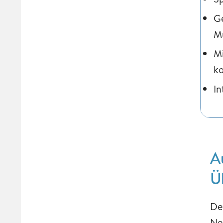
Ge
M
M
k
In
A
Ü
De
Ne