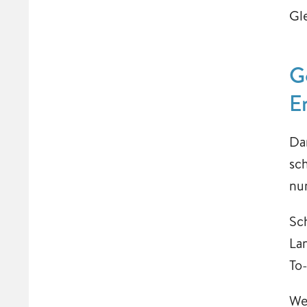
Gl
G
E
Da
sc
nu
Sc
La
To
We