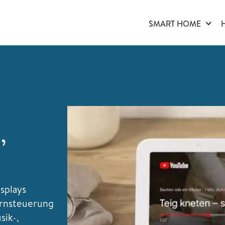
SMART HOME
,
splays
ernsteuerung
sik-,