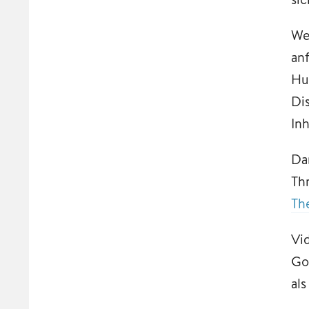
We
an
Hu
Dis
In
Da
Th
Th
Vi
Go
als