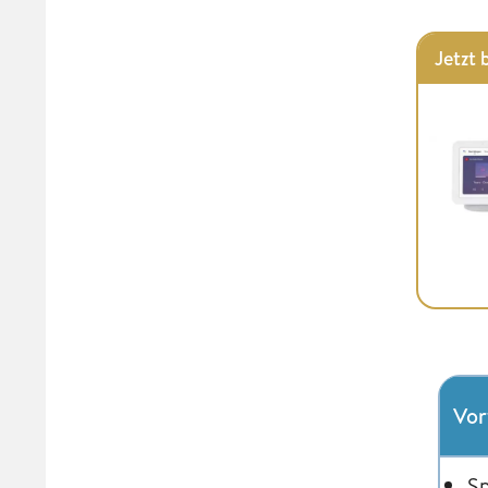
Jetzt
Vor
S