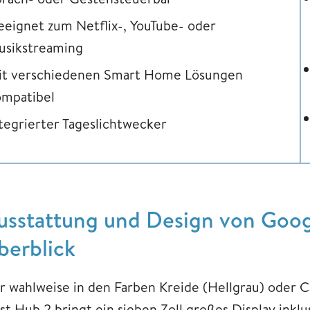
eignet zum Netflix-, YouTube- oder
usikstreaming
it verschiedenen Smart Home Lösungen
ompatibel
tegrierter Tageslichtwecker
usstattung und Design von Goog
berblick
r wahlweise in den Farben Kreide (Hellgrau) oder 
st Hub 2 bringt ein sieben Zoll großes Display inkl