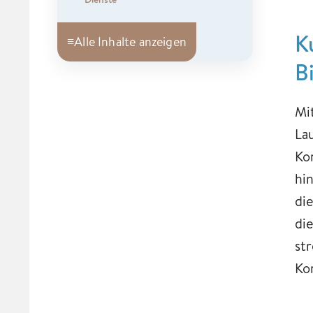
K
≡
Alle Inhalte anzeigen
B
Mi
La
Ko
hi
die
di
st
Ko