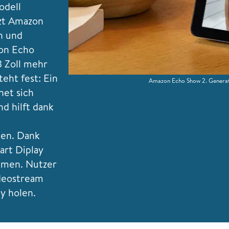
odell
nzt Amazon
n und
on Echo
3 Zoll mehr
eht fest: Ein
Amazon Echo Show 2. Genera
net sich
d hilft dank
gen. Dank
art Diplay
mmen. Nutzer
deostream
y holen.