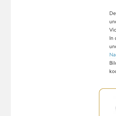
De
un
Vi
In 
un
Na
Bi
ko