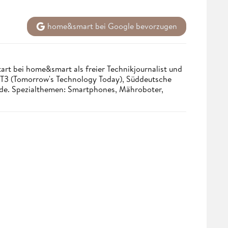
home&smart bei Google bevorzugen
tart bei home&smart als freier Technikjournalist und
. T3 (Tomorrow's Technology Today), Süddeutsche
.de. Spezialthemen: Smartphones, Mähroboter,