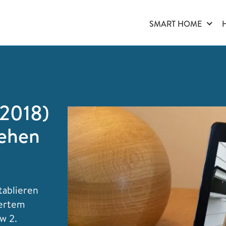
SMART HOME
2018)
sehen
tablieren
iertem
w 2.