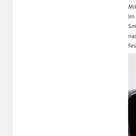
Mi
Im
Sm
na
fe