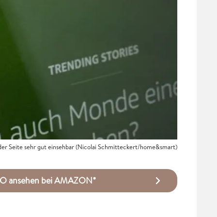
 der Seite sehr gut einsehbar (Nicolai Schmitteckert/home&smart)
URO ansehen bei AMAZON*