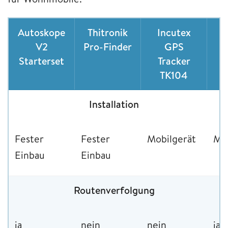
Autoskope
Thitronik
Incutex
P
V2
Pro-Finder
GPS
A
Starterset
Tracker
TK104
Installation
Fester
Fester
Mobilgerät
Mob
Einbau
Einbau
Routenverfolgung
ja
nein
nein
ja