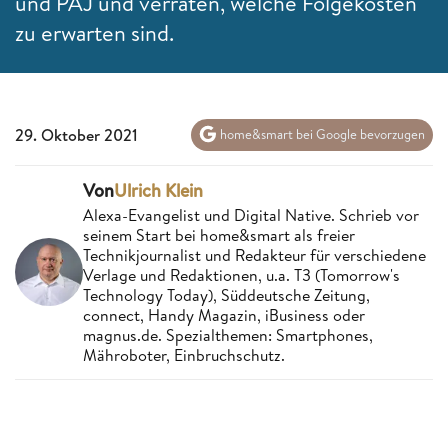
und PAJ und verraten, welche Folgekosten
zu erwarten sind.
29. Oktober 2021
home&smart bei Google bevorzugen
Von
Ulrich Klein
Alexa-Evangelist und Digital Native. Schrieb vor
seinem Start bei home&smart als freier
Technikjournalist und Redakteur für verschiedene
Verlage und Redaktionen, u.a. T3 (Tomorrow's
Technology Today), Süddeutsche Zeitung,
connect, Handy Magazin, iBusiness oder
magnus.de. Spezialthemen: Smartphones,
Mähroboter, Einbruchschutz.