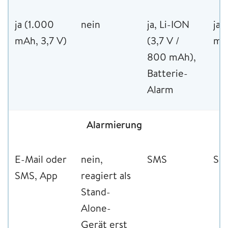
ja (1.000
nein
ja, Li-ION
ja,
mAh, 3,7 V)
(3,7 V /
mA
800 mAh),
Batterie-
Alarm
Alarmierung
E-Mail oder
nein,
SMS
SM
SMS, App
reagiert als
Stand-
Alone-
Gerät erst