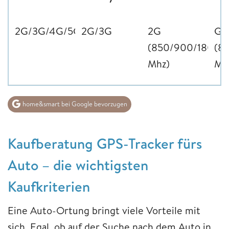
2G/3G/4G/5G/WLAN
2G/3G
2G
GS
(850/900/1800/
(8
Mhz)
Mh
home&smart bei Google bevorzugen
Kaufberatung GPS-Tracker fürs
Auto – die wichtigsten
Kaufkriterien
Eine Auto-Ortung bringt viele Vorteile mit
sich. Egal, ob auf der Suche nach dem Auto in