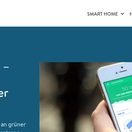
SMART HOME
 –
er
an grüner