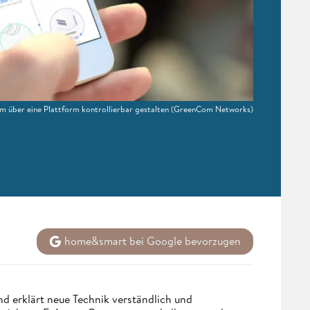
über eine Plattform kontrollierbar gestalten
(GreenCom Networks)
home&smart bei Google bevorzugen
d erklärt neue Technik verständlich und