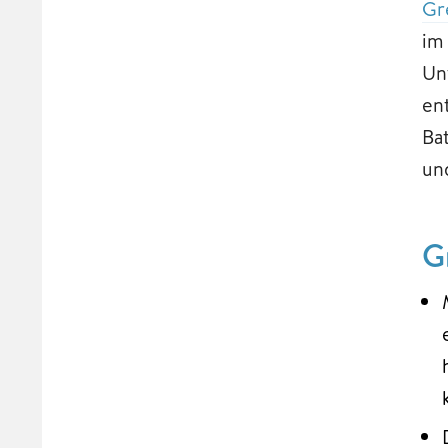
Gr
im
Un
en
Ba
un
G