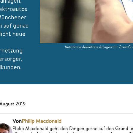
anlagen,
ektroautos
 Münchener
h auf genau
icht neue
Autonome dezentrale Anlagen mit GreenCom 
ernetzung
ersorger,
dkunden.
 August 2019
Von
Philip Macdonald
Philip Macdonald geht den Dingen gerne auf den Grund un