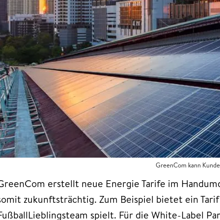
GreenCom kann Kunden 
GreenCom erstellt neue Energie Tarife im Handumdr
somit zukunftsträchtig. Zum Beispiel bietet ein Tar
FußballLieblingsteam spielt. Für die White-Label Pa