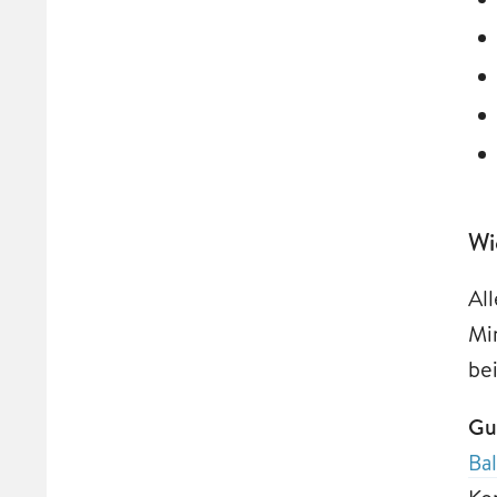
Wi
Al
Mi
be
Gu
Ba