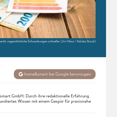
merkt ungewöhnliche Schwankungen schneller
(Jiri Hera / Adobe Stock)
home&smart bei Google bevorzugen
ndsmart GmbH. Durch ihre redaktionelle Erfahrung
fundiertes Wissen mit einem Gespür für praxisnahe