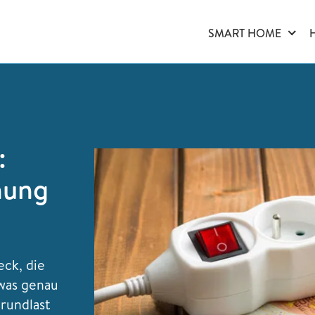
SMART HOME
:
nung
eck, die
was genau
rundlast