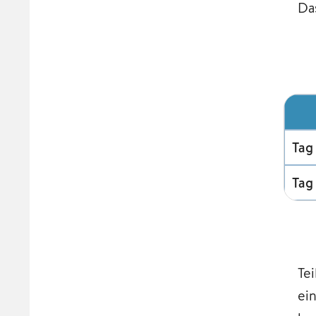
Da
Tag 
Tag
Te
ei