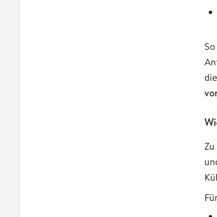
So
An
di
vo
Wi
Zu
un
Kü
Fü