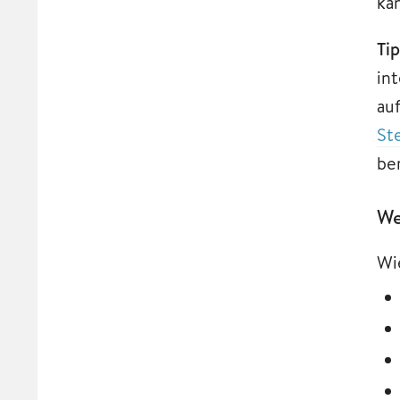
ka
Tip
in
au
St
ber
We
Wi