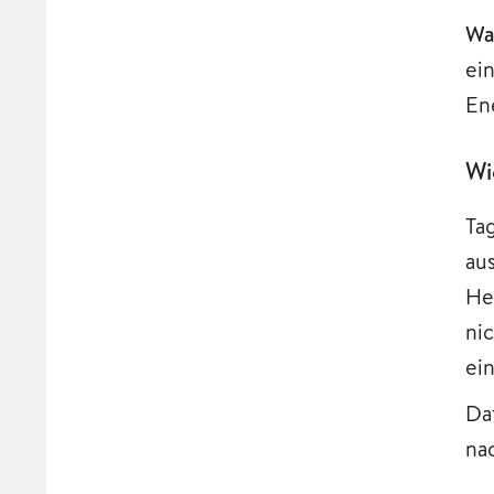
Wa
ei
En
Wi
Ta
au
He
ni
ei
Da
na