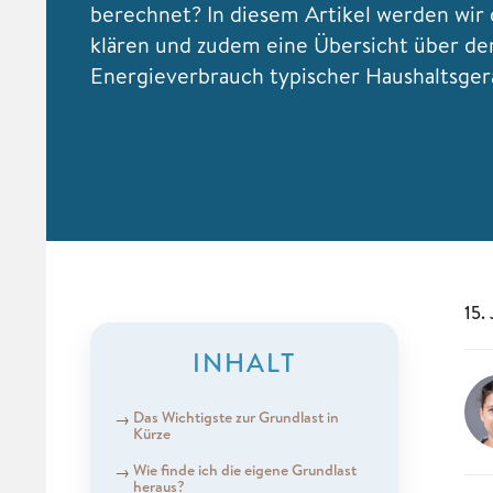
berechnet? In diesem Artikel werden wir 
klären und zudem eine Übersicht über de
Energieverbrauch typischer Haushaltsge
15.
INHALT
Das Wichtigste zur Grundlast in
Kürze
Wie finde ich die eigene Grundlast
heraus?