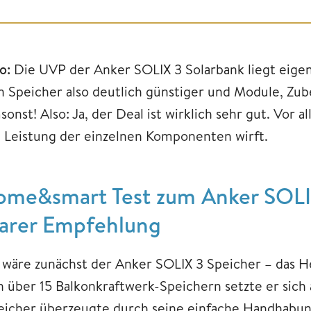
fo:
Die UVP der Anker SOLIX 3 Solarbank liegt eigent
n Speicher also deutlich günstiger und Module, Zub
sonst! Also: Ja, der Deal ist wirklich sehr gut. Vor
e Leistung der einzelnen Komponenten wirft.
ome&smart Test zum Anker SOLIX
larer Empfehlung
 wäre zunächst der Anker SOLIX 3 Speicher – das H
n über 15 Balkonkraftwerk-Speichern setzte er sich 
eicher überzeugte durch seine einfache Handhabung