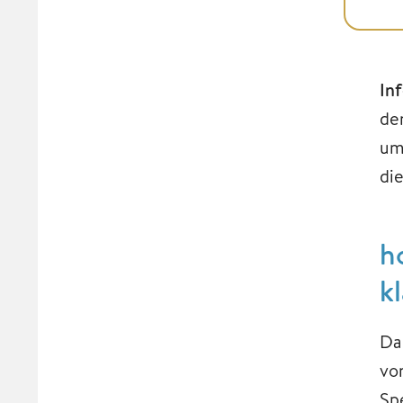
In
de
um
di
h
k
Da
vo
Sp