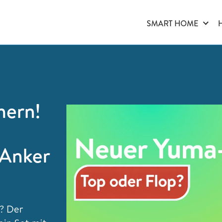
SMART HOME
hern!
 Anker
r? Der