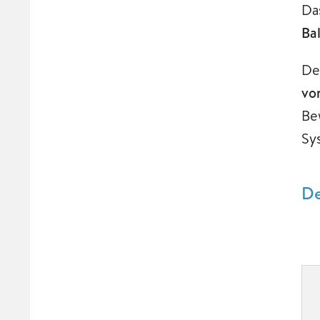
Da
Ba
De
vo
Be
Sy
De