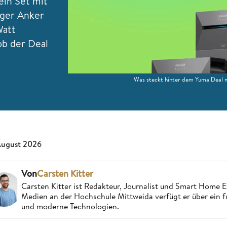
ein Set mit
eger Anker
Watt
ob der Deal
Was steckt hinter dem Yuma Deal m
August 2026
Von
Carsten Kitter
Carsten Kitter ist Redakteur, Journalist und Smart Home
Medien an der Hochschule Mittweida verfügt er über ein f
und moderne Technologien.