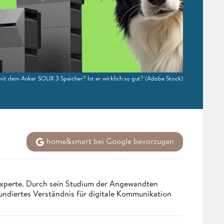
it dem Anker SOLIX 3 Speicher? Ist er wirklich so gut?
(Adobe Stock)
home&smart bei Google bevorzugen
 Experte. Durch sein Studium der Angewandten
undiertes Verständnis für digitale Kommunikation