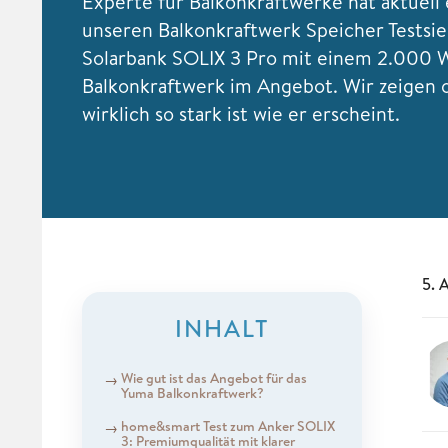
Experte für Balkonkraftwerke hat aktuell 
unseren Balkonkraftwerk Speicher Testsi
Solarbank SOLIX 3 Pro mit einem 2.000 
Balkonkraftwerk im Angebot. Wir zeigen 
wirklich so stark ist wie er erscheint.
5. 
INHALT
Wie gut ist das Angebot für das
Yuma Balkonkraftwerk?
home&smart Test zum Anker SOLIX
3: Premiumqualität mit klarer