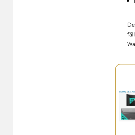
Der
fäl
Wa