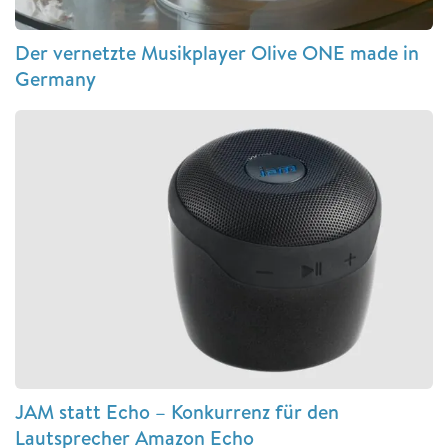
Der vernetzte Musikplayer Olive ONE made in
Germany
JAM statt Echo – Konkurrenz für den
Lautsprecher Amazon Echo