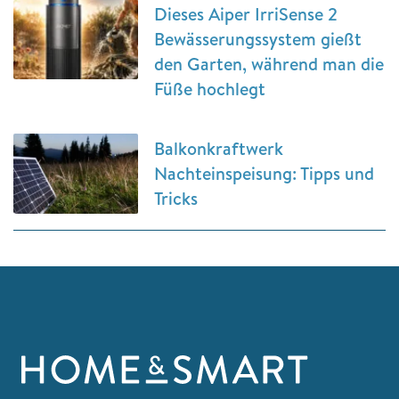
Dieses Aiper IrriSense 2
Bewässerungssystem gießt
den Garten, während man die
Füße hochlegt
Balkonkraftwerk
Nachteinspeisung: Tipps und
Tricks