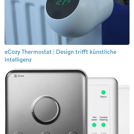
eCozy Thermostat | Design trifft künstliche
Intelligenz