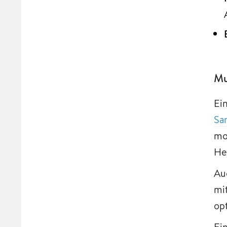
Mu
Ei
Sa
mo
He
Au
mi
op
Ei