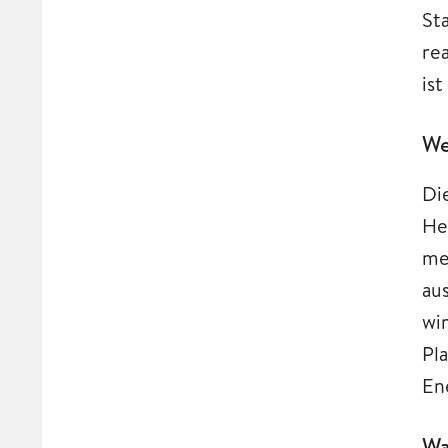
St
re
is
We
Di
He
me
au
wi
Pl
En
Wa