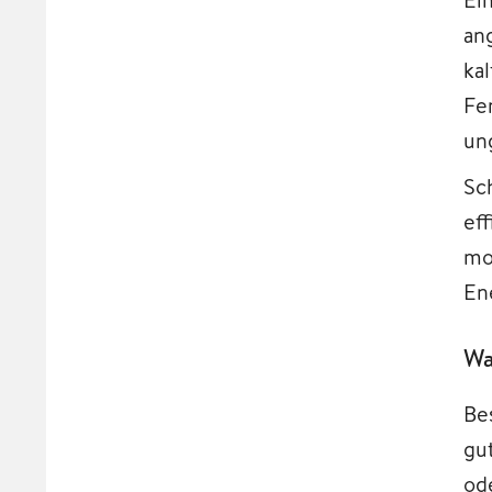
an
ka
Fe
un
Sc
ef
mo
En
Wa
Be
gu
od