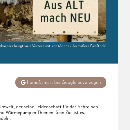
körpers bringt viele Vorteile mit sich
(Adobe / Animaflora PicsStock)
home&smart bei Google bevorzugen
Umwelt, der seine Leidenschaft für das Schreiben
und Wärmepumpen Themen. Sein Ziel ist es,
ndeln.