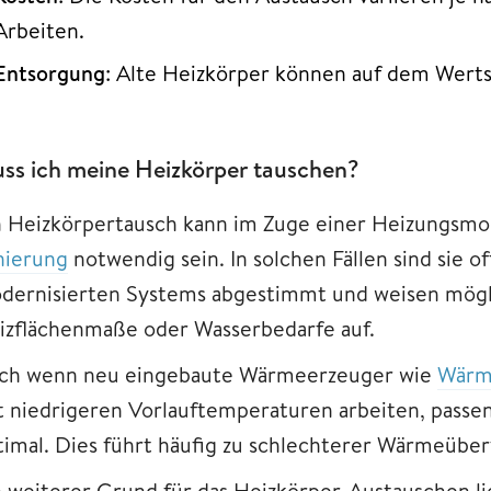
Arbeiten.
Entsorgung
: Alte Heizkörper können auf dem Wert
ss ich meine Heizkörper tauschen?
n Heizkörpertausch kann im Zuge einer Heizungsmo
nierung
notwendig sein. In solchen Fällen sind sie o
dernisierten Systems abgestimmt und weisen mög
izflächenmaße oder Wasserbedarfe auf.
ch wenn neu eingebaute Wärmeerzeuger wie
Wärm
t niedrigeren Vorlauftemperaturen arbeiten, passen
timal. Dies führt häufig zu schlechterer Wärmeübe
n weiterer Grund für das Heizkörper-Austauschen li