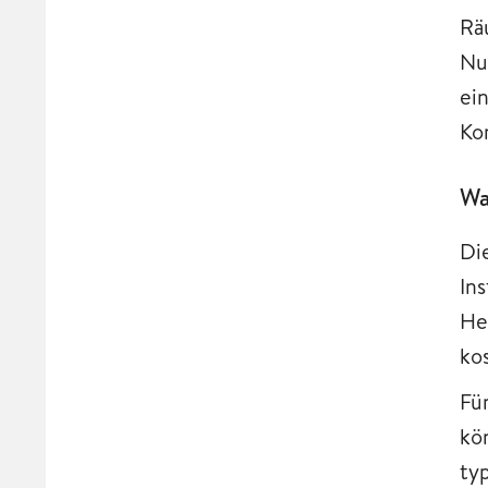
Rä
Nu
ei
Ko
Wa
Di
In
He
ko
Fü
kö
ty