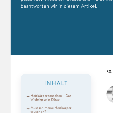
beantworten wir in diesem Artikel.
30.
INHALT
Heizkörper tauschen – Das
Wichtigste in Kürze
Muss ich meine Heizkörper
tauschen?