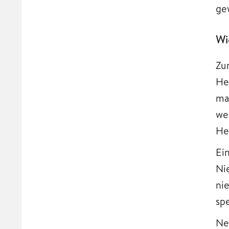
ge
Wi
Zu
He
ma
we
He
Ei
Ni
ni
sp
Ne