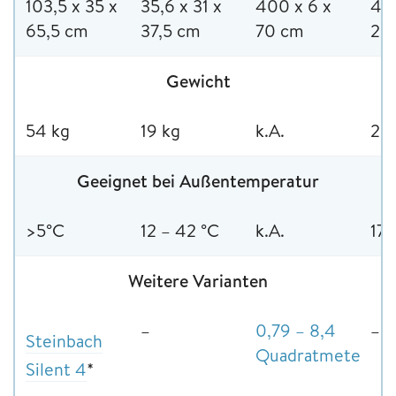
103,5 x 35 x
35,6 x 31 x
400 x 6 x
45 
65,5 cm
37,5 cm
70 cm
25,
Gewicht
54 kg
19 kg
k.A.
2,5
Geeignet bei Außentemperatur
>5°C
12 – 42 °C
k.A.
17 
Weitere Varianten
–
0,79 – 8,4
–
Steinbach
Quadratmeter
*
Silent 4
*