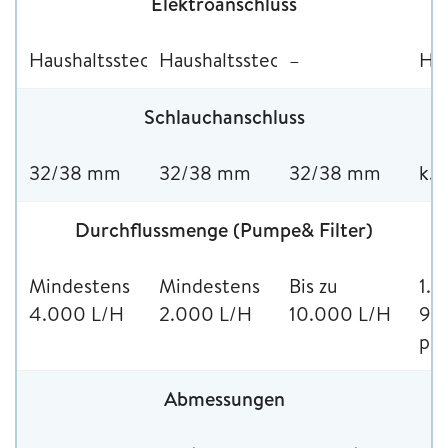
Elektroanschluss
Haushaltssteckdose
Haushaltssteckdose
–
Hau
Schlauchanschluss
32/38 mm
32/38 mm
32/38 mm
k.A
Durchflussmenge (Pumpe& Filter)
Mindestens
Mindestens
Bis zu
1.8
4.000 L/H
2.000 L/H
10.000 L/H
9.4
pr
Abmessungen