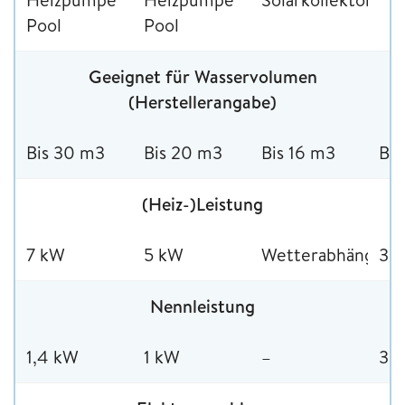
Pool
Pool
Geeignet für Wasservolumen
(Herstellerangabe)
Bis 30 m3
Bis 20 m3
Bis 16 m3
Bis
(Heiz-)Leistung
7 kW
5 kW
Wetterabhängig
3 
Nennleistung
1,4 kW
1 kW
–
3k