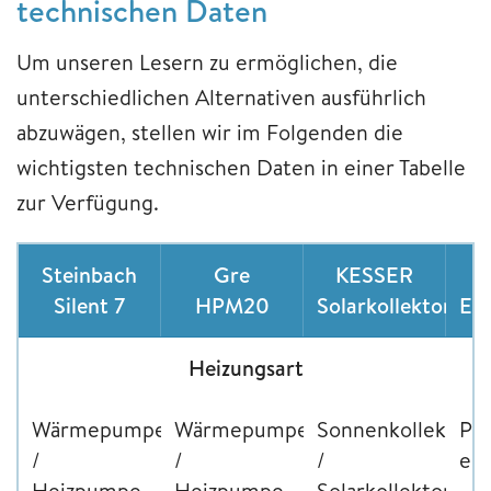
technischen Daten
Um unseren Lesern zu ermöglichen, die
unterschiedlichen Alternativen ausführlich
abzuwägen, stellen wir im Folgenden die
wichtigsten technischen Daten in einer Tabelle
zur Verfügung.
Steinbach
Gre
KESSER
Silent 7
HPM20
Solarkollektor
Ele
Heizungsart
Wärmepumpe
Wärmepumpe
Sonnenkollektor
Po
/
/
/
ele
Heizpumpe
Heizpumpe
Solarkollektor