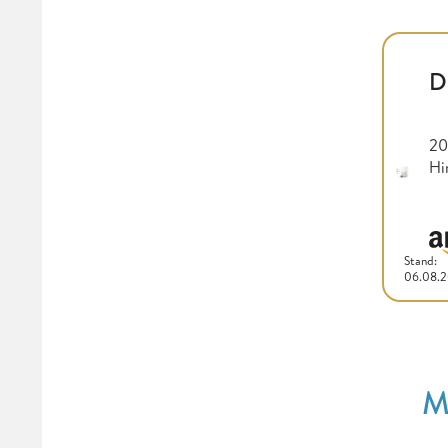
D
20
Hi
Stand:
06.08.
M