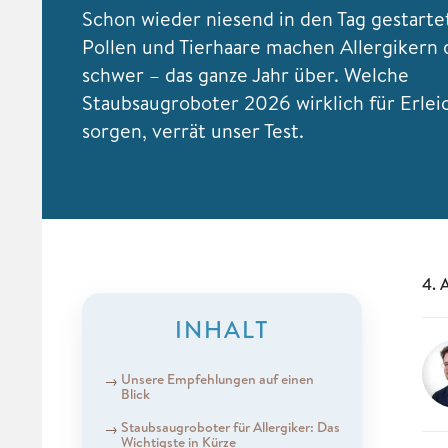
Schon wieder niesend in den Tag gestarte
Pollen und Tierhaare machen Allergikern 
schwer – das ganze Jahr über. Welche
Staubsaugroboter 2026 wirklich für Erle
sorgen, verrät unser Test.
4. 
INHALT
Unsere Empfehlungen auf einen
Blick
Staubsaugroboter für Allergiker: Das
Wichtigste in Kürze