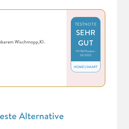
TESTNOTE
SEHR
GUT
Hebarem Wischmopp,KI-
97/100 Punkte •
02/2025
este Alternative