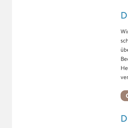
D
Wi
sc
übe
Be
He
ve
D