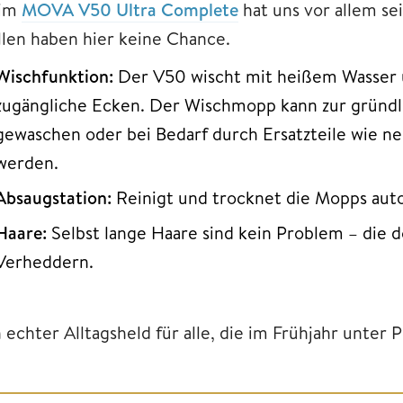
im
MOVA V50 Ultra Complete
hat uns vor allem se
llen haben hier keine Chance.
Wischfunktion:
Der V50 wischt mit heißem Wasser u
zugängliche Ecken. Der Wischmopp kann zur gründ
gewaschen oder bei Bedarf durch Ersatzteile wie n
werden.
Absaugstation:
Reinigt und trocknet die Mopps auto
Haare:
Selbst lange Haare sind kein Problem – die 
Verheddern.
 echter Alltagsheld für alle, die im Frühjahr unter P