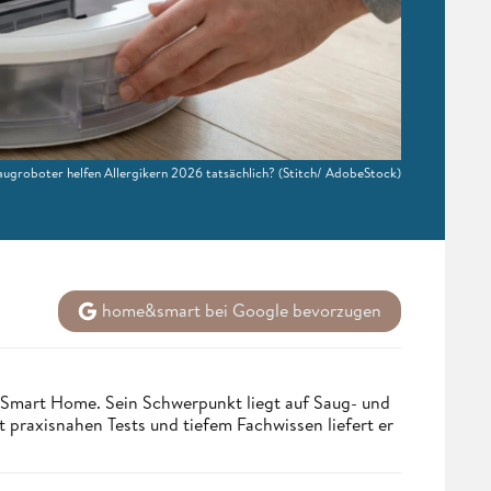
ugroboter helfen Allergikern 2026 tatsächlich?
(Stitch/ AdobeStock)
home&smart bei Google bevorzugen
 Smart Home. Sein Schwerpunkt liegt auf Saug- und
t praxisnahen Tests und tiefem Fachwissen liefert er