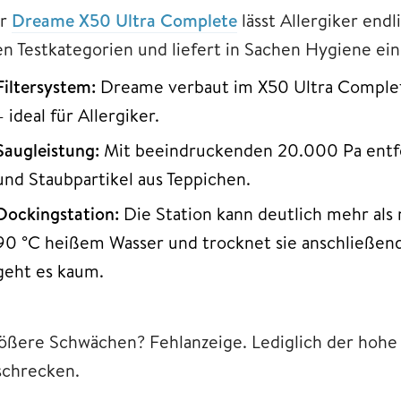
r
Dreame X50 Ultra Complete
lässt Allergiker end
len Testkategorien und liefert in Sachen Hygiene ein
Filtersystem:
Dreame verbaut im X50 Ultra Complet
– ideal für Allergiker.
Saugleistung:
Mit beeindruckenden 20.000 Pa entfer
und Staubpartikel aus Teppichen.
Dockingstation:
Die Station kann deutlich mehr als 
90 °C heißem Wasser und trocknet sie anschließend
geht es kaum.
ößere Schwächen? Fehlanzeige. Lediglich der hohe 
schrecken.