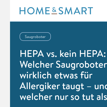
Skip
to
content
Saugroboter
HEPA vs. kein HEPA:
Welcher Saugroboter
wirklich etwas für
Allergiker taugt – un
welcher nur so tut al