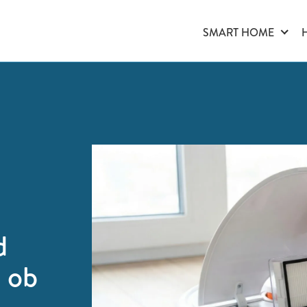
SMART HOME
d
s ob