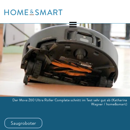
Skip
to
content
Der Mova Z60 Ultra Roller Complete schnitt im Test sehr gut ab
(Katharina
Wagner / home&smart)
Saugroboter