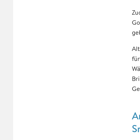
Zu
Go
ge
Al
fü
Wä
Br
Ge
A
S