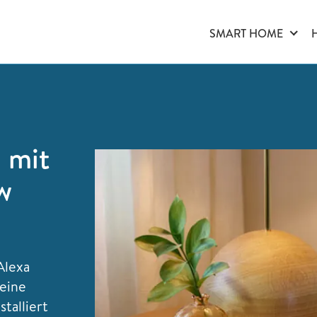
SMART HOME
 mit
w
Alexa
 eine
talliert