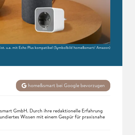
t. u.a. mit Echo Plus kompatibel
(Symbolbild home&smart/ Amazon)
home&smart bei Google bevorzugen
ndsmart GmbH. Durch ihre redaktionelle Erfahrung
fundiertes Wissen mit einem Gespür für praxisnahe