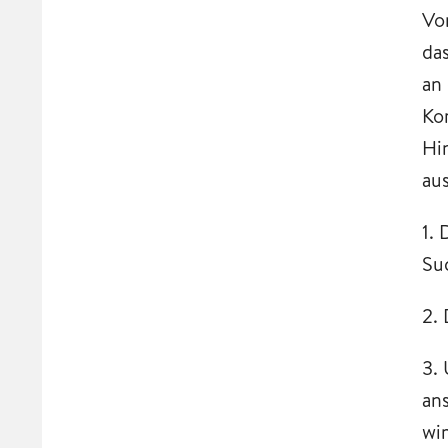
Vo
da
an
Ko
Hi
au
1.
Su
2.
3.
an
wi