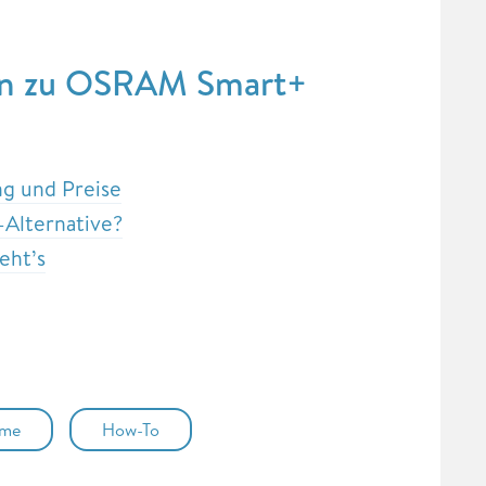
en zu OSRAM Smart+
g und Preise
Alternative?
eht’s
ome
How-To