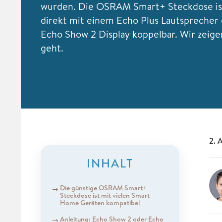
wurden. Die OSRAM Smart+ Steckdose is
direkt mit einem Echo Plus Lautsprecher
Echo Show 2 Display koppelbar. Wir zeige
geht.
2. 
INHALT
Die günstige OSRAM Smart+
Steckdose ist mit vielen Smart
Home Geräten kompatibel
Anleitung: Echo Show 2 oder Echo