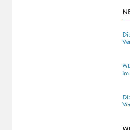
N
Di
Ve
WL
im
Di
Ve
W