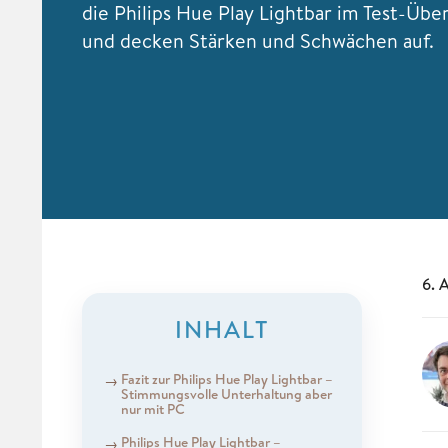
die Philips Hue Play Lightbar im Test-Über
und decken Stärken und Schwächen auf.
6. 
INHALT
Fazit zur Philips Hue Play Lightbar –
Stimmungsvolle Unterhaltung aber
nur mit PC
Philips Hue Play Lightbar –