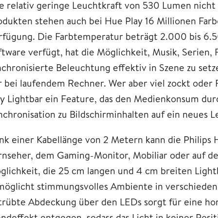
re relativ geringe Leuchtkraft von 530 Lumen nicht
odukten stehen auch bei Hue Play 16 Millionen Far
rfügung. Die Farbtemperatur beträgt 2.000 bis 6.5
ftware verfügt, hat die Möglichkeit, Musik, Serien,
nchronisierte Beleuchtung effektiv in Szene zu setze
r bei laufendem Rechner. Wer aber viel zockt oder F
ay Lightbar ein Feature, das den Medienkonsum dur
nchronisation zu Bildschirminhalten auf ein neues Le
nk einer Kabellänge von 2 Metern kann die Philips 
rnseher, dem Gaming-Monitor, Mobiliar oder auf d
glichkeit, die 25 cm langen und 4 cm breiten Lightba
möglicht stimmungsvolles Ambiente in verschieden
trübte Abdeckung über den LEDs sorgt für eine ho
endeffekt entgegen, sodass das Licht in keiner Posi