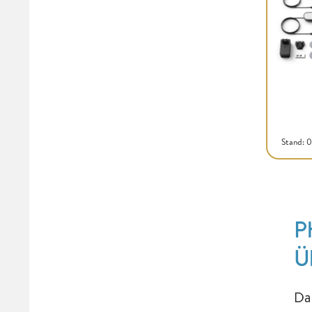
Stand: 
P
Ü
Da