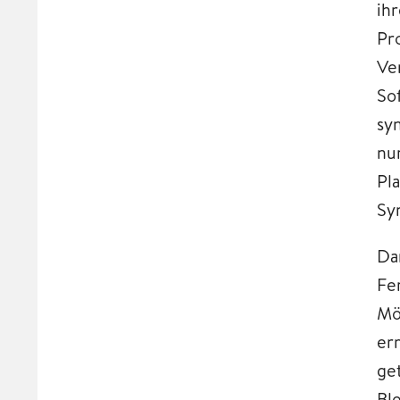
ih
Pr
Ve
So
sy
nu
Pl
Sy
Da
Fe
Mö
er
ge
Bl