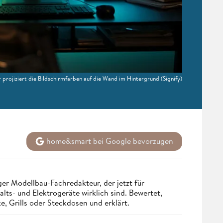
r projiziert die Bildschirmfarben auf die Wand im Hintergrund
(Signify)
home&smart bei Google bevorzugen
r Modellbau-Fachredakteur, der jetzt für
ts- und Elektrogeräte wirklich sind. Bewertet,
, Grills oder Steckdosen und erklärt.