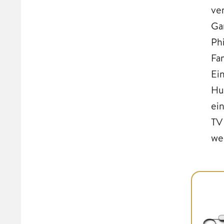
ve
Ga
Ph
Fa
Ei
Hu
ei
TV
we