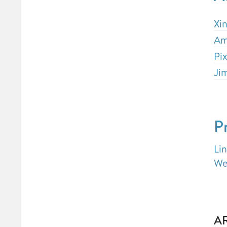
Xi
Am
Pi
Ji
P
Li
We
A