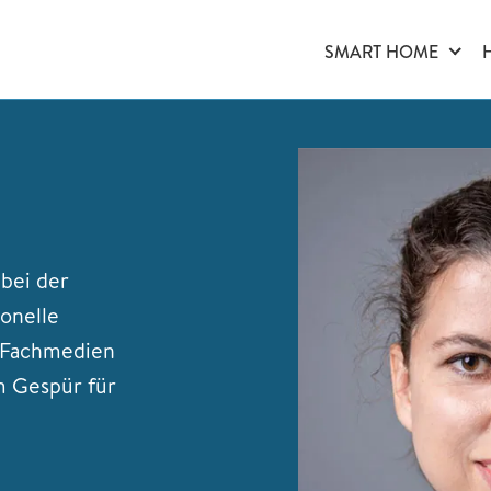
SMART HOME
 bei der
onelle
n Fachmedien
m Gespür für