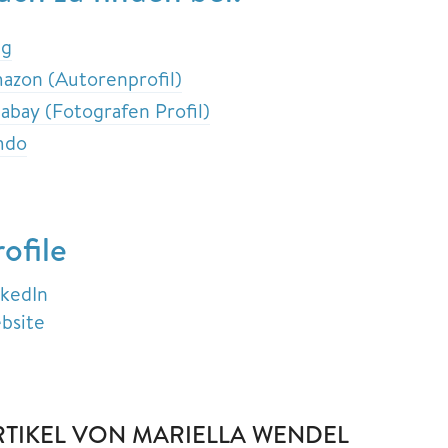
ng
azon (Autorenprofil)
xabay (Fotografen Profil)
mdo
rofile
nkedIn
bsite
RTIKEL VON MARIELLA WENDEL