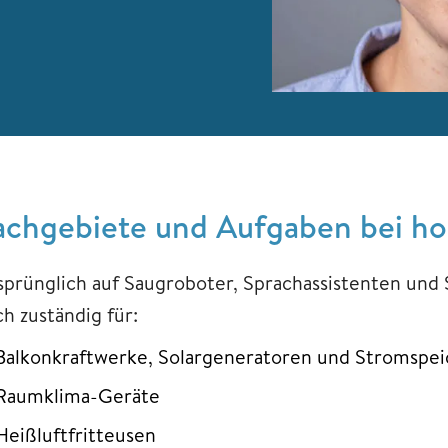
achgebiete und Aufgaben bei h
sprünglich auf Saugroboter, Sprachassistenten und
h zuständig für:
Balkonkraftwerke, Solargeneratoren und Stromspe
Raumklima-Geräte
Heißluftfritteusen