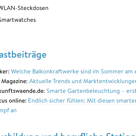
WLAN-Steckdosen
Smartwatches
astbeiträge
ker:
Welche Balkonkraftwerke sind im Sommer am e
 Magazine
:
Aktuelle Trends und Marktentwicklunge
kunftswaende.de
:
Smarte Gartenbeleuchtung – erst
cus online:
Endlich sicher fühlen: Mit diesen smart
mpf an