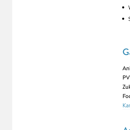
G
An
PV
Zu
Fo
Ka