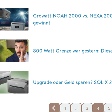
Growatt NOAH 2000 vs. NEXA 2000: 
gewinnt
800 Watt Grenze war gestern: Dies
Upgrade oder Geld sparen? SOLIX 2
1
…
3
4
5