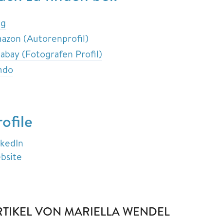
ng
azon (Autorenprofil)
xabay (Fotografen Profil)
mdo
rofile
nkedIn
bsite
RTIKEL VON MARIELLA WENDEL