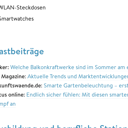
WLAN-Steckdosen
Smartwatches
astbeiträge
ker:
Welche Balkonkraftwerke sind im Sommer am e
 Magazine
:
Aktuelle Trends und Marktentwicklunge
kunftswaende.de
:
Smarte Gartenbeleuchtung – erst
cus online:
Endlich sicher fühlen: Mit diesen smart
mpf an