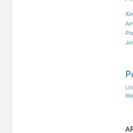
Xi
Am
Pi
Ji
P
Li
We
A