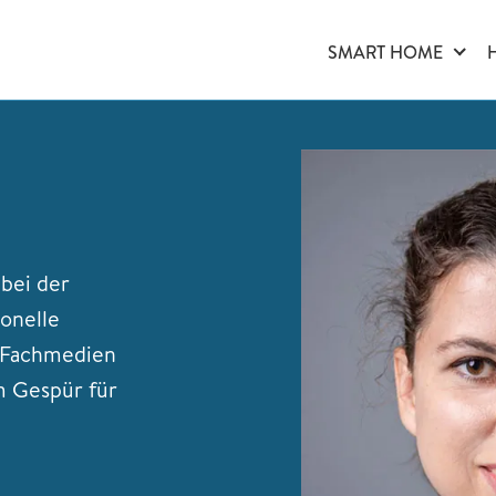
SMART HOME
 bei der
onelle
n Fachmedien
m Gespür für