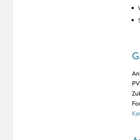
G
An
PV
Zu
Fo
Ka