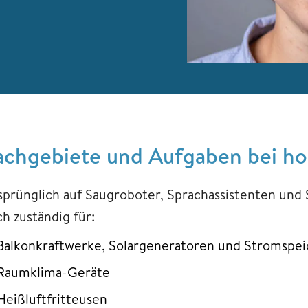
achgebiete und Aufgaben bei h
sprünglich auf Saugroboter, Sprachassistenten und
h zuständig für:
Balkonkraftwerke, Solargeneratoren und Stromspe
Raumklima-Geräte
Heißluftfritteusen