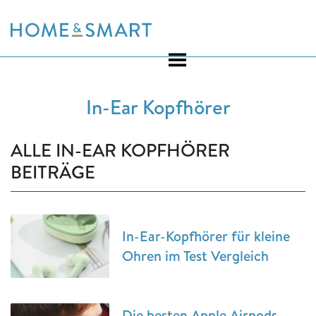
Skip
to
content
In-Ear Kopfhörer
ALLE IN-EAR KOPFHÖRER
BEITRÄGE
In-Ear-Kopfhörer für kleine
Ohren im Test Vergleich
Die besten Apple Airpods