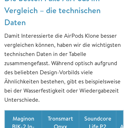
Vergleich – die technischen
Daten
Damit Interessierte die AirPods Klone besser
vergleichen können, haben wir die wichtigsten
technischen Daten in der Tabelle
zusammengefasst. Während optisch aufgrund
des beliebten Design-Vorbilds viele
Ähnlichkeiten bestehen, gibt es beispielsweise
bei der Wasserfestigkeit oder Wiedergabezeit
Unterschiede.
Maginon
Tronsmart
Soundcore
BIK-2 In-
Onyx
Life P2
Air