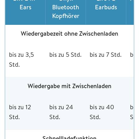
Ears
Bluetooth
Earbuds
Kopfhörer
Wiedergabezeit ohne Zwischenladen
bis zu 3,5
bis zu 5 Std.
bis zu 7 Std.
bis
Std.
Wiedergabe mit Zwischenladen
bis zu 12
bis zu 24
bis zu 40
bis
Std.
Std.
Std.
Std
Schnellladefunktion