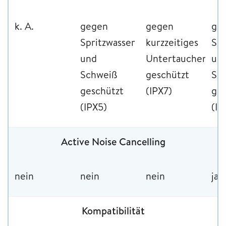
k. A.
gegen
gegen
ge
Spritzwasser
kurzzeitiges
Spr
und
Untertauchen
un
Schweiß
geschützt
Sc
geschützt
(IPX7)
ges
(IPX5)
(IP
Active Noise Cancelling
nein
nein
nein
ja
Kompatibilität