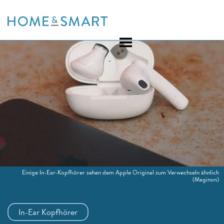
Skip
to
content
Einige In-Ear-Kopfhörer sehen dem Apple Original zum Verwechseln ähnlich
(Maginon)
In-Ear Kopfhörer