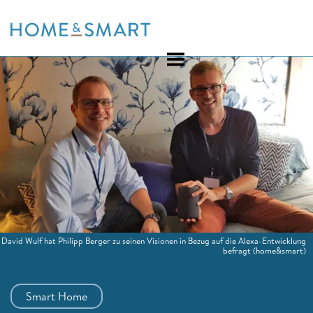
Skip
to
content
David Wulf hat Philipp Berger zu seinen Visionen in Bezug auf die Alexa-Entwicklung
befragt
(home&smart)
Smart Home