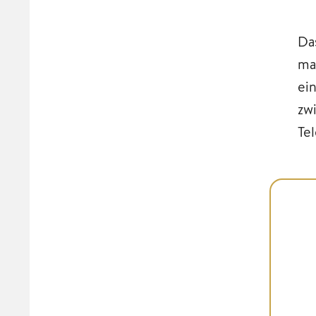
Da
ma
ei
zw
Te