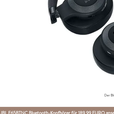
Der Bl
JBL E65BTNC Bluetooth-Kopfhörer für 189,99 EURO an