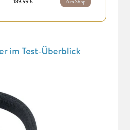
189,99
€
Zum Shop
 im Test-Überblick –