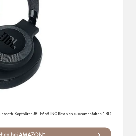
uetooth-Kopfhörer JBL E65BTNC lässt sich zusammenfalten (JBL)
sehen bei AMAZON*