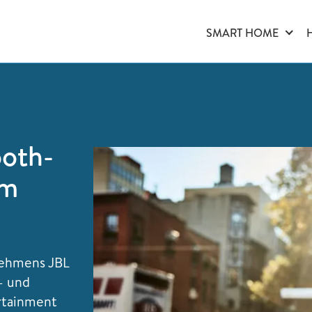
SMART HOME
oth-
im
nehmens JBL
- und
rtainment