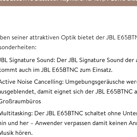
ben seiner attraktiven Optik bietet der JBL E65B
sonderheiten:
JBL Signature Sound: Der JBL Signature Sound der a
kommt auch im JBL E65BTNC zum Einsatz.
Active Noise Cancelling: Umgebungsgeräusche wer
ausgeblendet, damit eignet sich der JBL E65BTNC au
Großraumbüros
Multitasking: Der JBL E65BTNC schaltet ohne Unte
hin und her – Anwender verpassen damit keinen Anr
Musik hören.