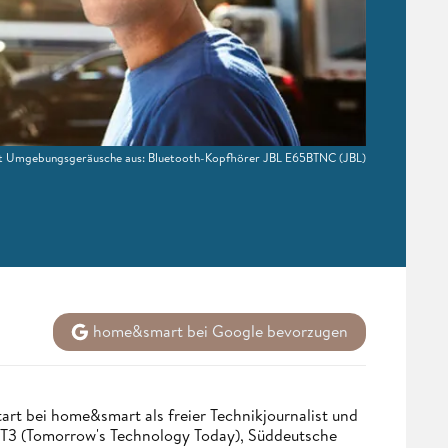
t Umgebungsgeräusche aus: Bluetooth-Kopfhörer JBL E65BTNC
(JBL)
home&smart bei Google bevorzugen
tart bei home&smart als freier Technikjournalist und
. T3 (Tomorrow's Technology Today), Süddeutsche