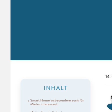
14.
INHALT
Smart Home insbesondere auch für
Mieter interessant