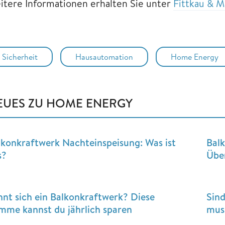
itere Informationen erhalten Sie unter
Fittkau & M
Sicherheit
Hausautomation
Home Energy
EUES ZU HOME ENERGY
lkonkraftwerk Nachteinspeisung: Was ist
Balk
s?
Übe
hnt sich ein Balkonkraftwerk? Diese
Sin
mme kannst du jährlich sparen
mus