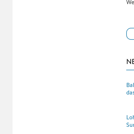
We
N
Ba
da
Lo
Su