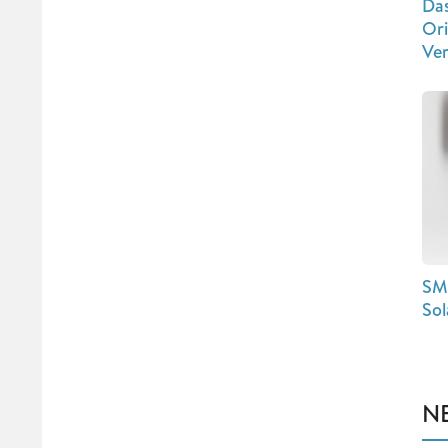
Das
Ori
Ve
SM
Sol
N