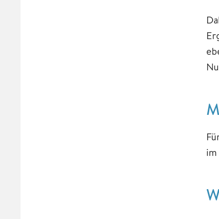
Da
Er
eb
Nu
M
Fü
im
W